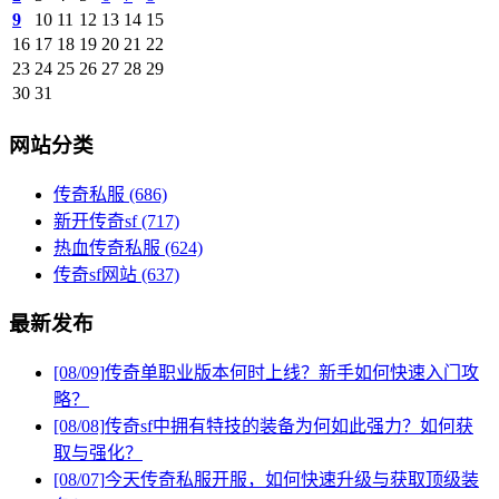
9
10
11
12
13
14
15
16
17
18
19
20
21
22
23
24
25
26
27
28
29
30
31
网站分类
传奇私服
(686)
新开传奇sf
(717)
热血传奇私服
(624)
传奇sf网站
(637)
最新发布
[08/09]
传奇单职业版本何时上线？新手如何快速入门攻
略？
[08/08]
传奇sf中拥有特技的装备为何如此强力？如何获
取与强化？
[08/07]
今天传奇私服开服，如何快速升级与获取顶级装