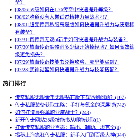
备？
[08/06]
59级如何在1.76传奇中快速提升等级？
[08/02]
难道没有人尝试过精神力量战术吗？
[08/01]
超变传奇私服高爆版如何快速提升战力与获取稀
有装备？
[07/31]
真传奇无双ol新手如何快速提升战力与装备？
[07/30]
热血传奇骷髅洞多少级开始掉经验？如何高效练
级避免损失？
[07/29]
热血传奇技能书兑换攻略，哪里能买到？
[07/28]
武神觉醒如何快速提升战力与技能搭配？
热门排行
传奇私服无限金币无限钻石版下载遇到问题？(107)
传奇私服装备获取策略：手打与氪金的深层博(742)
如何打造最强单职业魔战士？(243)
新开传奇网站35级技能书从哪能获取(1)
打金传奇私服职业百态：输出、辅助、坦克全(4)
揭秘上海疯狂传奇私服：新手入门到百级大神(344)