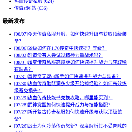
热血传奇私服
(624)
传奇sf网站
(636)
最新发布
[08/07]
今天传奇私服开服，如何快速升级与获取顶级装
备？
[08/06]
59级如何在1.76传奇中快速提升等级？
[08/02]
难道没有人尝试过精神力量战术吗？
[08/01]
超变传奇私服高爆版如何快速提升战力与获取稀
有装备？
[07/31]
真传奇无双ol新手如何快速提升战力与装备？
[07/30]
热血传奇骷髅洞多少级开始掉经验？如何高效练
级避免损失？
[07/29]
热血传奇技能书兑换攻略，哪里能买到？
[07/28]
武神觉醒如何快速提升战力与技能搭配？
[07/27]
新开复古传奇私服如何快速升级与获取顶级装
备？
[07/26]
战士为何冷落传奇怒斩？深度解析其不受青睐的