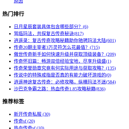
原因
热门排行
日月星辰套装具体包含哪些部分？(6)
驾临玛法，共探复古传奇秘诀(817)
逍遥录：复古传奇攻略秘籍助你驰骋玛法大陆(601)
传奇20期主宰者3万灵符怎么花最值？(715)
傲世传奇新手如何快速升级并获取顶级装备？(209)
传奇怀旧篇：畅游双倍经验宝地，尽享升级盛(1)
传奇荣誉勋章究竟有何实际用途与获取攻略？(135)
传说中的特殊戒指是否真的有能力破坏游戏的(0)
逍遥神途复古传奇：必修攻略，纵横玛法不迷(584)
沙巴克争霸之路：热血传奇1.85攻略秘籍(836)
推荐标签
新开传奇私服
(30)
传奇sf
(20)
热血传奇sf
(10)