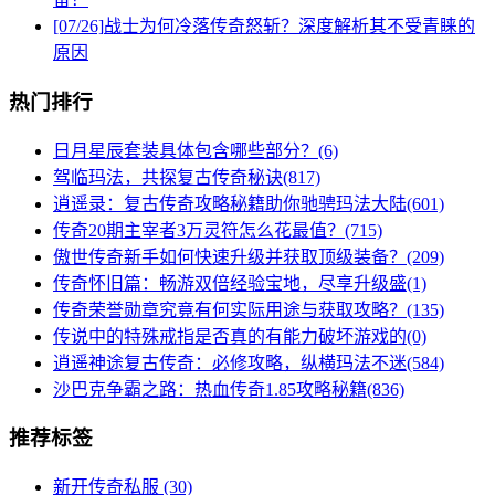
[07/26]
战士为何冷落传奇怒斩？深度解析其不受青睐的
原因
热门排行
日月星辰套装具体包含哪些部分？(6)
驾临玛法，共探复古传奇秘诀(817)
逍遥录：复古传奇攻略秘籍助你驰骋玛法大陆(601)
传奇20期主宰者3万灵符怎么花最值？(715)
傲世传奇新手如何快速升级并获取顶级装备？(209)
传奇怀旧篇：畅游双倍经验宝地，尽享升级盛(1)
传奇荣誉勋章究竟有何实际用途与获取攻略？(135)
传说中的特殊戒指是否真的有能力破坏游戏的(0)
逍遥神途复古传奇：必修攻略，纵横玛法不迷(584)
沙巴克争霸之路：热血传奇1.85攻略秘籍(836)
推荐标签
新开传奇私服
(30)