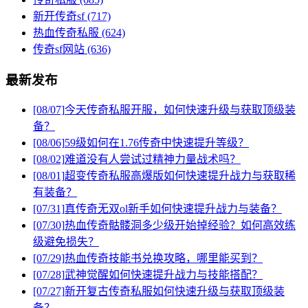
新开传奇sf
(717)
热血传奇私服
(624)
传奇sf网站
(636)
最新发布
[08/07]
今天传奇私服开服，如何快速升级与获取顶级装
备？
[08/06]
59级如何在1.76传奇中快速提升等级？
[08/02]
难道没有人尝试过精神力量战术吗？
[08/01]
超变传奇私服高爆版如何快速提升战力与获取稀
有装备？
[07/31]
真传奇无双ol新手如何快速提升战力与装备？
[07/30]
热血传奇骷髅洞多少级开始掉经验？如何高效练
级避免损失？
[07/29]
热血传奇技能书兑换攻略，哪里能买到？
[07/28]
武神觉醒如何快速提升战力与技能搭配？
[07/27]
新开复古传奇私服如何快速升级与获取顶级装
备？