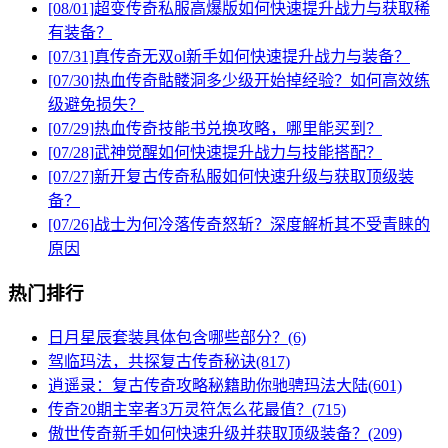
[08/01]
超变传奇私服高爆版如何快速提升战力与获取稀
有装备？
[07/31]
真传奇无双ol新手如何快速提升战力与装备？
[07/30]
热血传奇骷髅洞多少级开始掉经验？如何高效练
级避免损失？
[07/29]
热血传奇技能书兑换攻略，哪里能买到？
[07/28]
武神觉醒如何快速提升战力与技能搭配？
[07/27]
新开复古传奇私服如何快速升级与获取顶级装
备？
[07/26]
战士为何冷落传奇怒斩？深度解析其不受青睐的
原因
热门排行
日月星辰套装具体包含哪些部分？(6)
驾临玛法，共探复古传奇秘诀(817)
逍遥录：复古传奇攻略秘籍助你驰骋玛法大陆(601)
传奇20期主宰者3万灵符怎么花最值？(715)
傲世传奇新手如何快速升级并获取顶级装备？(209)