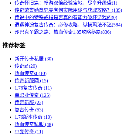
传奇怀旧篇：畅游双倍经验宝地，尽享升级盛(1)
传奇荣誉勋章究竟有何实际用途与获取攻略？(135)
传说中的特殊戒指是否真的有能力破坏游戏的(0)
逍遥神途复古传奇：必修攻略，纵横玛法不迷(584)
沙巴克争霸之路：热血传奇1.85攻略秘籍(836)
推荐标签
新开传奇私服
(30)
传奇sf
(20)
热血传奇sf
(10)
传奇新服网
(15)
1.76复古传奇
(11)
单职业传奇
(125)
传奇新服
(22)
复古传奇
(53)
1.76版本传奇
(10)
热血传奇私服
(48)
中变传奇
(11)