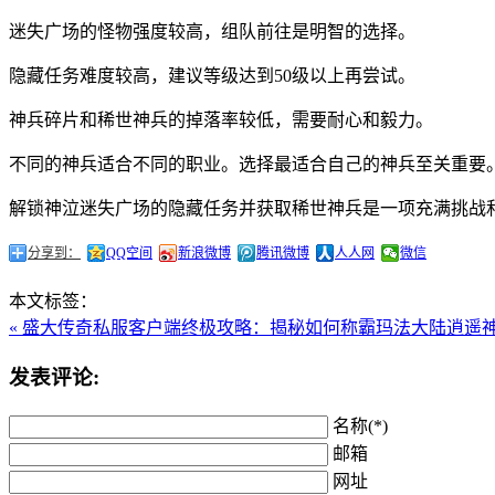
迷失广场的怪物强度较高，组队前往是明智的选择。
隐藏任务难度较高，建议等级达到50级以上再尝试。
神兵碎片和稀世神兵的掉落率较低，需要耐心和毅力。
不同的神兵适合不同的职业。选择最适合自己的神兵至关重要
解锁神泣迷失广场的隐藏任务并获取稀世神兵是一项充满挑战
分享到：
QQ空间
新浪微博
腾讯微博
人人网
微信
本文标签：
« 盛大传奇私服客户端终极攻略：揭秘如何称霸玛法大陆
逍遥
发表评论:
名称(*)
邮箱
网址