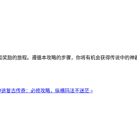
。
和奖励的旅程。遵循本攻略的步骤，你将有机会获得传说中的神
神途复古传奇：必修攻略，纵横玛法不迷茫 »