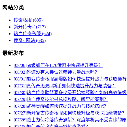
网站分类
传奇私服
(685)
新开传奇sf
(717)
热血传奇私服
(624)
传奇sf网站
(635)
最新发布
[08/06]
59级如何在1.76传奇中快速提升等级？
[08/02]
难道没有人尝试过精神力量战术吗？
[08/01]
超变传奇私服高爆版如何快速提升战力与获取稀有
[07/31]
真传奇无双ol新手如何快速提升战力与装备？
[07/30]
热血传奇骷髅洞多少级开始掉经验？如何高效练级
[07/29]
热血传奇技能书兑换攻略，哪里能买到？
[07/28]
武神觉醒如何快速提升战力与技能搭配？
[07/27]
新开复古传奇私服如何快速升级与获取顶级装备？
[07/26]
战士为何冷落传奇怒斩？深度解析其不受青睐的原
[07/25]
如何高效攻克第一拟传奇游戏？