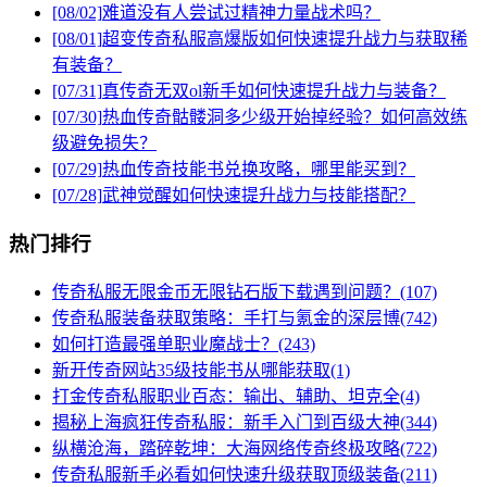
[08/02]
难道没有人尝试过精神力量战术吗？
[08/01]
超变传奇私服高爆版如何快速提升战力与获取稀
有装备？
[07/31]
真传奇无双ol新手如何快速提升战力与装备？
[07/30]
热血传奇骷髅洞多少级开始掉经验？如何高效练
级避免损失？
[07/29]
热血传奇技能书兑换攻略，哪里能买到？
[07/28]
武神觉醒如何快速提升战力与技能搭配？
热门排行
传奇私服无限金币无限钻石版下载遇到问题？(107)
传奇私服装备获取策略：手打与氪金的深层博(742)
如何打造最强单职业魔战士？(243)
新开传奇网站35级技能书从哪能获取(1)
打金传奇私服职业百态：输出、辅助、坦克全(4)
揭秘上海疯狂传奇私服：新手入门到百级大神(344)
纵横沧海，踏碎乾坤：大海网络传奇终极攻略(722)
传奇私服新手必看如何快速升级获取顶级装备(211)