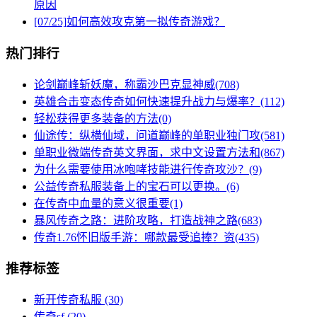
原因
[07/25]
如何高效攻克第一拟传奇游戏？
热门排行
论剑巅峰斩妖魔，称霸沙巴克显神威(708)
英雄合击变态传奇如何快速提升战力与爆率？(112)
轻松获得更多装备的方法(0)
仙途传：纵横仙域，问道巅峰的单职业独门攻(581)
单职业微端传奇英文界面，求中文设置方法和(867)
为什么需要使用冰咆哮技能进行传奇攻沙？(9)
公益传奇私服装备上的宝石可以更换。(6)
在传奇中血量的意义很重要(1)
暴风传奇之路：进阶攻略，打造战神之路(683)
传奇1.76怀旧版手游：哪款最受追捧？资(435)
推荐标签
新开传奇私服
(30)
传奇sf
(20)