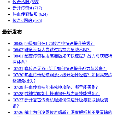
传奇私服
(685)
新开传奇sf
(717)
热血传奇私服
(624)
传奇sf网站
(635)
最新发布
[08/06]
59级如何在1.76传奇中快速提升等级？
[08/02]
难道没有人尝试过精神力量战术吗？
[08/01]
超变传奇私服高爆版如何快速提升战力与获取稀
有装备？
[07/31]
真传奇无双ol新手如何快速提升战力与装备？
[07/30]
热血传奇骷髅洞多少级开始掉经验？如何高效练
级避免损失？
[07/29]
热血传奇技能书兑换攻略，哪里能买到？
[07/28]
武神觉醒如何快速提升战力与技能搭配？
[07/27]
新开复古传奇私服如何快速升级与获取顶级装
备？
[07/26]
战士为何冷落传奇怒斩？深度解析其不受青睐的