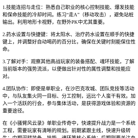
1.技能连招与走位：熟悉自己职业的核心控制技能、爆发技能
和保命技能的冷却时间。练习“走A”（移动攻击），避免站桩
输出。利用地形卡视野，在野外PK中尤其重要。
2.药水设置与快捷键：将太阳水、治疗药水设置在顺手的快捷
键上，并调整好自动喝药的百分比，确保在关键时刻能保住性
命。
3.了解对手：观察其他高战玩家的装备搭配、魂环技能，了解
当前版本的强势流派，以便做出针对性的属性调整和技能应
对。
4.团队协作：即使是单职业，在沙巴克攻城、团队竞技等活动
中，与队友集火同一目标、分工控制，远比个人蛮干有效。加
入一个活跃的行会，参与集体活动，是获得游戏体验和资源的
重要途径。
在《小骚臂风云录》单职业传奇中，快速提升战力是一个系统
工程，需要玩家有清晰的规划。前期紧跟主线，快速升级转
生；中期深耕装备、技能、魂环等核心系统；后期则要关注血