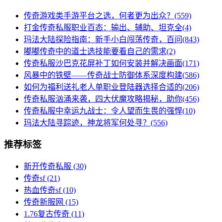
传奇游戏类手游平台之选，何者更为出众？(559)
打金传奇私服职业百态：输出、辅助、坦克全(4)
玛法大陆探险指南：新手小白闯荡传奇，百问(843)
嘟嘟传奇中的道士选技能要看自己的需求(2)
传奇私服沙巴克花屏补丁如何安装并解决画面(171)
风暴中的铁壁——传奇战士防御体系深度构建(586)
如何为福利送礼老人单职业登陆器选择合适的(206)
传奇私服汹涌来袭，四大伏魔攻略揭秘，助你(456)
传奇私服中幸运九战士：令人望而生畏的强悍(10)
玛法大陆寻踪迹，神龙将军何处寻？(556)
推荐标签
新开传奇私服
(30)
传奇sf
(21)
热血传奇sf
(10)
传奇新服网
(15)
1.76复古传奇
(11)