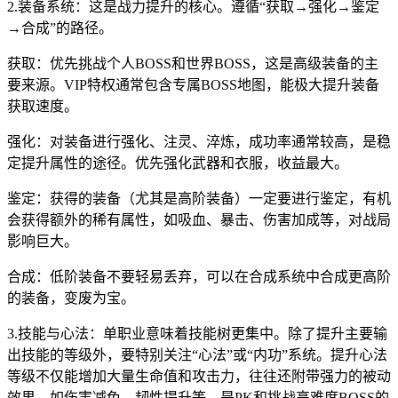
2.装备系统：这是战力提升的核心。遵循“获取→强化→鉴定
→合成”的路径。
获取：优先挑战个人BOSS和世界BOSS，这是高级装备的主
要来源。VIP特权通常包含专属BOSS地图，能极大提升装备
获取速度。
强化：对装备进行强化、注灵、淬炼，成功率通常较高，是稳
定提升属性的途径。优先强化武器和衣服，收益最大。
鉴定：获得的装备（尤其是高阶装备）一定要进行鉴定，有机
会获得额外的稀有属性，如吸血、暴击、伤害加成等，对战局
影响巨大。
合成：低阶装备不要轻易丢弃，可以在合成系统中合成更高阶
的装备，变废为宝。
3.技能与心法：单职业意味着技能树更集中。除了提升主要输
出技能的等级外，要特别关注“心法”或“内功”系统。提升心法
等级不仅能增加大量生命值和攻击力，往往还附带强力的被动
效果，如伤害减免、韧性提升等，是PK和挑战高难度BOSS的