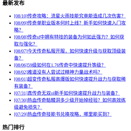
最新发布
[08/10]
传奇攻略：流星火雨技能究竟能造成几次伤害？
[08/09]
传奇单职业版本何时上线？新手如何快速入门攻
略？
[08/08]
传奇sf中拥有特技的装备为何如此强力？如何获
取与强化？
[08/07]
今天传奇私服开服，如何快速升级与获取顶级装
备？
[08/06]
59级如何在1.76传奇中快速提升等级？
[08/02]
难道没有人尝试过精神力量战术吗？
[08/01]
超变传奇私服高爆版如何快速提升战力与获取稀
有装备？
[07/31]
真传奇无双ol新手如何快速提升战力与装备？
[07/30]
热血传奇骷髅洞多少级开始掉经验？如何高效练
级避免损失？
[07/29]
热血传奇技能书兑换攻略，哪里能买到？
热门排行