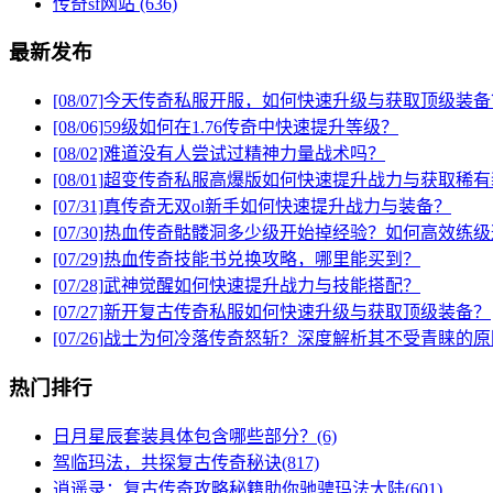
传奇sf网站
(636)
最新发布
[08/07]
今天传奇私服开服，如何快速升级与获取顶级装备
[08/06]
59级如何在1.76传奇中快速提升等级？
[08/02]
难道没有人尝试过精神力量战术吗？
[08/01]
超变传奇私服高爆版如何快速提升战力与获取稀有
[07/31]
真传奇无双ol新手如何快速提升战力与装备？
[07/30]
热血传奇骷髅洞多少级开始掉经验？如何高效练级
[07/29]
热血传奇技能书兑换攻略，哪里能买到？
[07/28]
武神觉醒如何快速提升战力与技能搭配？
[07/27]
新开复古传奇私服如何快速升级与获取顶级装备？
[07/26]
战士为何冷落传奇怒斩？深度解析其不受青睐的原
热门排行
日月星辰套装具体包含哪些部分？(6)
驾临玛法，共探复古传奇秘诀(817)
逍遥录：复古传奇攻略秘籍助你驰骋玛法大陆(601)