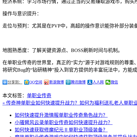
经济系统：学习市场行情，通过正当的交易赚取游戏币，购买
操作与意识提升：
走位与预判：尤其是在PVP中，高超的操作意识能弥补部分装
地图熟悉度：了解关键资源点、BOSS刷新时间与机制。
在单职业传奇的世界里，真正的“实力”源于对游戏规则的尊
将研究Bug的“钻研精神”投入到官方提供的丰富玩法中，方
分享到：
QQ空间
新浪微博
腾讯微博
人人网
微信
本文标签：
单职业传奇
« 传奇神单职业如何快速提升战力？
如何为福利送礼老人单职业
如何快速提升激情服单职业传奇角色战力？
小骚臂风云录单职业传奇如何快速提升战力？
如何快速获取修魔纪元Ⅱ单职业顶级装备？