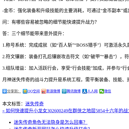
-金币：强化装备和升级技能的主要消耗，可通过“金币副本”
问：有哪些容易被忽略的细节能快速提升战力？
答：三个细节能带来意外提升：
1.称号系统：完成成就（如“百人斩”“BOSS猎手”）可激活永
2.符文镶嵌：装备打孔后镶嵌攻击符文（如“破甲”“暴击”），
3.组队增益：加入活跃行会，享受“行会技能”加成，并参与“行会
月神迷失传奇的战斗力提升是系统工程，需平衡装备、技能、资
分享到：
QQ空间
新浪微博
腾讯微博
人人网
微信
本文标签：
迷失传奇
« 如何快速提升小龙女302600249在群侠之地层5854十六年的
迷失传奇角色无法隐身是怎么回事？