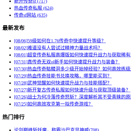
新开传奇sf
(717)
热血传奇私服
(624)
传奇sf网站
(635)
最新发布
[08/06]
59级如何在1.76传奇中快速提升等级？
[08/02]
难道没有人尝试过精神力量战术吗？
[08/01]
超变传奇私服高爆版如何快速提升战力与获取稀有
[07/31]
真传奇无双ol新手如何快速提升战力与装备？
[07/30]
热血传奇骷髅洞多少级开始掉经验？如何高效练级
[07/29]
热血传奇技能书兑换攻略，哪里能买到？
[07/28]
武神觉醒如何快速提升战力与技能搭配？
[07/27]
新开复古传奇私服如何快速升级与获取顶级装备？
[07/26]
战士为何冷落传奇怒斩？深度解析其不受青睐的原
[07/25]
如何高效攻克第一拟传奇游戏？
热门排行
论剑巅峰斩妖魔，称霸沙巴克显神威(708)