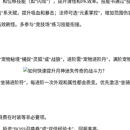
”）和位移技能（如“闪现”），提升清怪和PK效率。技能书通过“
”系天赋，提升吸血和暴击；法师可选“元素掌控”，增加范围伤
高效刷怪。多参与“竞技场”练习技能衔接。
宠物秘境”捕捉“灵狐”或“战狼”，进阶需“宠物进阶丹”，满阶宠
“坐骑进阶符”，每进阶一次外观和属性都会质变。优先激活“坐
免浪费在时装等非必要项。
投资“BOSS召唤券”或“双倍经验卡”，回报率高。