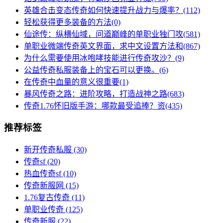
英雄合击变态传奇如何快速提升战力与爆率？(112)
轻松获得更多装备的方法(0)
仙途传：纵横仙域，问道巅峰的单职业独门攻(581)
单职业微端传奇英文界面，求中文设置方法和(867)
为什么需要使用冰咆哮技能进行传奇攻沙？(9)
公益传奇私服装备上的宝石可以更换。(6)
在传奇中血量的意义很重要(1)
暴风传奇之路：进阶攻略，打造战神之路(683)
传奇1.76怀旧版手游：哪款最受追捧？资(435)
推荐标签
新开传奇私服
(30)
传奇sf
(20)
热血传奇sf
(10)
传奇新服网
(15)
1.76复古传奇
(11)
单职业传奇
(125)
传奇新服
(22)