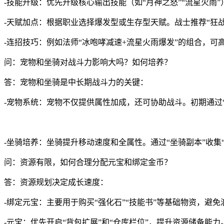
-技能升级：优先升级核心输出技能（如“月神之怒”“流星火雨
-天赋加点：根据职业选择爆发型或生存型天赋。战士推荐“狂战
-连招技巧：例如法师“冰咆哮减速+流星火雨爆发”的组合，可
问：宠物和坐骑对战斗力影响大吗？如何培养？
答：宠物和坐骑是中长期战斗力的关键：
-宠物系统：宠物不仅提供属性加成，还可协助战斗。初期通过“
-坐骑培养：坐骑提升移动速度和全属性。通过“坐骑副本”收集
问：资源有限，如何合理分配元宝和绑定金币？
答：资源规划决定成长速度：
-绑定元宝：主要用于购买“强化石”“技能书”等基础物资，避
-元宝：优先开启“背包扩展”和“仓库栏位”，提升资源储备能力。