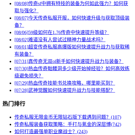
[08/08]
传奇sf中拥有特技的装备为何如此强力？如何获
取与强化？
[08/07]
今天传奇私服开服，如何快速升级与获取顶级装
备？
[08/06]
59级如何在1.76传奇中快速提升等级？
[08/02]
难道没有人尝试过精神力量战术吗？
[08/01]
超变传奇私服高爆版如何快速提升战力与获取稀
有装备？
[07/31]
真传奇无双ol新手如何快速提升战力与装备？
[07/30]
热血传奇骷髅洞多少级开始掉经验？如何高效练
级避免损失？
[07/29]
热血传奇技能书兑换攻略，哪里能买到？
[07/28]
武神觉醒如何快速提升战力与技能搭配？
热门排行
传奇私服无限金币无限钻石版下载遇到问题？(107)
传奇私服装备获取策略：手打与氪金的深层博(742)
如何打造最强单职业魔战士？(243)