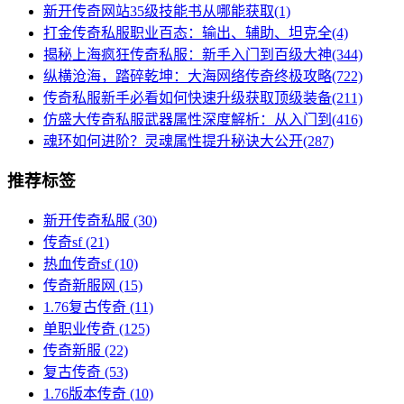
新开传奇网站35级技能书从哪能获取(1)
打金传奇私服职业百态：输出、辅助、坦克全(4)
揭秘上海疯狂传奇私服：新手入门到百级大神(344)
纵横沧海，踏碎乾坤：大海网络传奇终极攻略(722)
传奇私服新手必看如何快速升级获取顶级装备(211)
仿盛大传奇私服武器属性深度解析：从入门到(416)
魂环如何进阶？灵魂属性提升秘诀大公开(287)
推荐标签
新开传奇私服
(30)
传奇sf
(21)
热血传奇sf
(10)
传奇新服网
(15)
1.76复古传奇
(11)
单职业传奇
(125)
传奇新服
(22)
复古传奇
(53)
1.76版本传奇
(10)