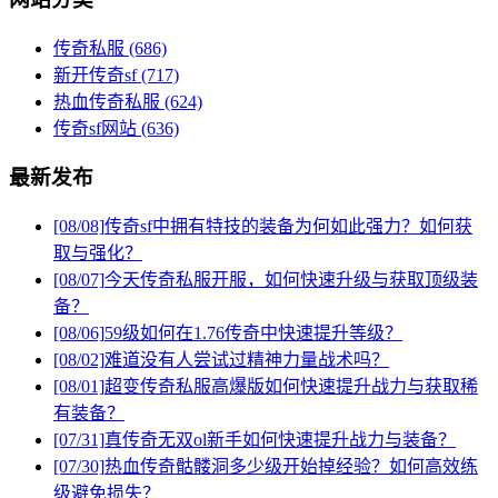
传奇私服
(686)
新开传奇sf
(717)
热血传奇私服
(624)
传奇sf网站
(636)
最新发布
[08/08]
传奇sf中拥有特技的装备为何如此强力？如何获
取与强化？
[08/07]
今天传奇私服开服，如何快速升级与获取顶级装
备？
[08/06]
59级如何在1.76传奇中快速提升等级？
[08/02]
难道没有人尝试过精神力量战术吗？
[08/01]
超变传奇私服高爆版如何快速提升战力与获取稀
有装备？
[07/31]
真传奇无双ol新手如何快速提升战力与装备？
[07/30]
热血传奇骷髅洞多少级开始掉经验？如何高效练
级避免损失？