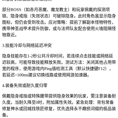
部分BOSS（如赤月恶魔、魔龙教主）和玩家佩戴的探测项
链、隐身戒指（失效状态）可破除隐身。此时角色虽显示隐身
图标，但仍会受到攻击。应对策略：提前了解副本怪物特性，
携带神圣战甲术提升防御，或与法师队友配合使用火墙阻隔怪
物靠近。
3.技能冷却与网络延迟冲突
隐身技能存在1-2秒公共冷却时间，若连续点击技能或网络延
迟较高，可能导致技能释放失败。测试方法：关闭其他占用带
宽的程序，使用游戏内Ping值检测工具（默认快捷键F12），
若延迟>100ms建议切换线路或使用网游加速器。
4.装备失效或耐久度归零
佩戴隐身戒指或特殊腰带提供隐身效果的玩家，需注意装备耐
久度。当耐久降至0时，附加属性失效。紧急处理：背包常备
修复神水或回城找铁匠修复，优先选择永不磨损词缀的极品装
备。