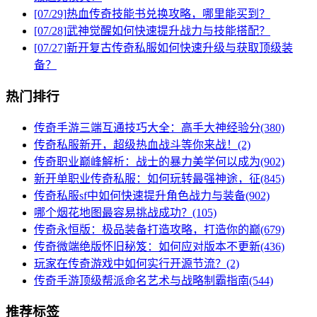
[07/29]
热血传奇技能书兑换攻略，哪里能买到？
[07/28]
武神觉醒如何快速提升战力与技能搭配？
[07/27]
新开复古传奇私服如何快速升级与获取顶级装
备？
热门排行
传奇手游三端互通技巧大全：高手大神经验分(380)
传奇私服新开，超级热血战斗等你来战！(2)
传奇职业巅峰解析：战士的暴力美学何以成为(902)
新开单职业传奇私服：如何玩转最强神途，征(845)
传奇私服sf中如何快速提升角色战力与装备(902)
哪个烟花地图最容易挑战成功？(105)
传奇永恒版：极品装备打造攻略，打造你的巅(679)
传奇微端绝版怀旧秘笈：如何应对版本不更新(436)
玩家在传奇游戏中如何实行开源节流？(2)
传奇手游顶级帮派命名艺术与战略制霸指南(544)
推荐标签