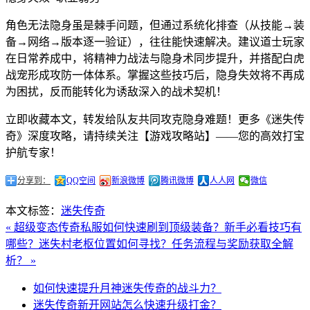
角色无法隐身虽是棘手问题，但通过系统化排查（从技能→装
备→网络→版本逐一验证），往往能快速解决。建议道士玩家
在日常养成中，将精神力战法与隐身术同步提升，并搭配白虎
战宠形成攻防一体体系。掌握这些技巧后，隐身失效将不再成
为困扰，反而能转化为诱敌深入的战术契机！
立即收藏本文，转发给队友共同攻克隐身难题！更多《迷失传
奇》深度攻略，请持续关注【游戏攻略站】——您的高效打宝
护航专家！
分享到：
QQ空间
新浪微博
腾讯微博
人人网
微信
本文标签：
迷失传奇
« 超级变态传奇私服如何快速刷到顶级装备？新手必看技巧有
哪些？
迷失村老枢位置如何寻找？任务流程与奖励获取全解
析？ »
如何快速提升月神迷失传奇的战斗力？
迷失传奇新开网站怎么快速升级打金？