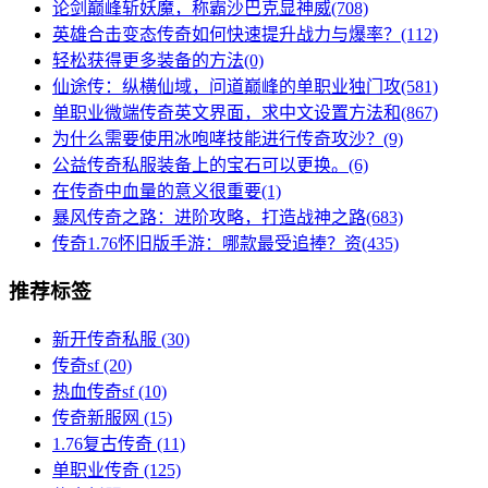
论剑巅峰斩妖魔，称霸沙巴克显神威(708)
英雄合击变态传奇如何快速提升战力与爆率？(112)
轻松获得更多装备的方法(0)
仙途传：纵横仙域，问道巅峰的单职业独门攻(581)
单职业微端传奇英文界面，求中文设置方法和(867)
为什么需要使用冰咆哮技能进行传奇攻沙？(9)
公益传奇私服装备上的宝石可以更换。(6)
在传奇中血量的意义很重要(1)
暴风传奇之路：进阶攻略，打造战神之路(683)
传奇1.76怀旧版手游：哪款最受追捧？资(435)
推荐标签
新开传奇私服
(30)
传奇sf
(20)
热血传奇sf
(10)
传奇新服网
(15)
1.76复古传奇
(11)
单职业传奇
(125)