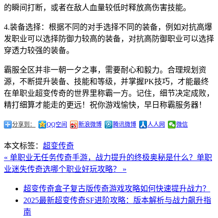
的瞬间打断，或者在敌人血量较低时释放高伤害技能。
4.装备选择：根据不同的对手选择不同的装备，例如对抗高爆
发职业可以选择防御力较高的装备，对抗高防御职业可以选择
穿透力较强的装备。
霸服全区并非一朝一夕之事，需要耐心和毅力。合理规划资
源，不断提升装备、技能和等级，并掌握PK技巧，才能最终
在单职业超变传奇的世界里称霸一方。记住，细节决定成败，
精打细算才能走的更远！祝你游戏愉快，早日称霸服务器！
分享到：
QQ空间
新浪微博
腾讯微博
人人网
微信
本文标签：
超变传奇
« 单职业无任务传奇手游，战力提升的终极奥秘是什么？
单职
业迷失传奇选哪个职业好玩攻略？ »
超变传奇盒子复古版传奇游戏攻略如何快速提升战力？
2025最新超变传奇SF进阶攻略：版本解析与战力飙升指
南