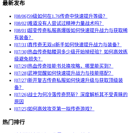
最新发布
[08/06]
59级如何在1.76传奇中快速提升等级？
[08/02]
难道没有人尝试过精神力量战术吗？
[08/01]
超变传奇私服高爆版如何快速提升战力与获取稀
有装备？
[07/31]
真传奇无双ol新手如何快速提升战力与装备？
[07/30]
热血传奇骷髅洞多少级开始掉经验？如何高效练
级避免损失？
[07/29]
热血传奇技能书兑换攻略，哪里能买到？
[07/28]
武神觉醒如何快速提升战力与技能搭配？
[07/27]
新开复古传奇私服如何快速升级与获取顶级装
备？
[07/26]
战士为何冷落传奇怒斩？深度解析其不受青睐的
原因
[07/25]
如何高效攻克第一拟传奇游戏？
热门排行