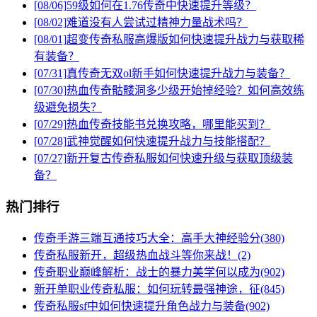
[08/06]
59级如何在1.76传奇中快速提升等级？
[08/02]
难道没有人尝试过精神力量战术吗？
[08/01]
超变传奇私服高爆版如何快速提升战力与获取稀
有装备？
[07/31]
真传奇无双ol新手如何快速提升战力与装备？
[07/30]
热血传奇骷髅洞多少级开始掉经验？如何高效练
级避免损失？
[07/29]
热血传奇技能书兑换攻略，哪里能买到？
[07/28]
武神觉醒如何快速提升战力与技能搭配？
[07/27]
新开复古传奇私服如何快速升级与获取顶级装
备？
热门排行
传奇手游三端互通技巧大全：高手大神经验分(380)
传奇私服新开，超级热血战斗等你来战！(2)
传奇职业巅峰解析：战士的暴力美学何以成为(902)
新开单职业传奇私服：如何玩转最强神途，征(845)
传奇私服sf中如何快速提升角色战力与装备(902)