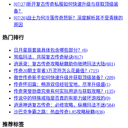
[07/27]
新开复古传奇私服如何快速升级与获取顶级装
备？
[07/26]
战士为何冷落传奇怒斩？深度解析其不受青睐的
原因
热门排行
日月星辰套装具体包含哪些部分？(6)
驾临玛法，共探复古传奇秘诀(817)
逍遥录：复古传奇攻略秘籍助你驰骋玛法大陆(601)
传奇20期主宰者3万灵符怎么花最值？(715)
傲世传奇新手如何快速升级并获取顶级装备？(209)
传奇怀旧篇：畅游双倍经验宝地，尽享升级盛(1)
传奇荣誉勋章究竟有何实际用途与获取攻略？(135)
传说中的特殊戒指是否真的有能力破坏游戏的(0)
逍遥神途复古传奇：必修攻略，纵横玛法不迷(584)
沙巴克争霸之路：热血传奇1.85攻略秘籍(836)
推荐标签