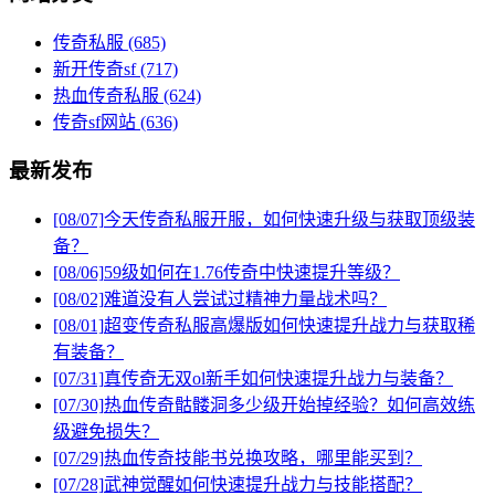
传奇私服
(685)
新开传奇sf
(717)
热血传奇私服
(624)
传奇sf网站
(636)
最新发布
[08/07]
今天传奇私服开服，如何快速升级与获取顶级装
备？
[08/06]
59级如何在1.76传奇中快速提升等级？
[08/02]
难道没有人尝试过精神力量战术吗？
[08/01]
超变传奇私服高爆版如何快速提升战力与获取稀
有装备？
[07/31]
真传奇无双ol新手如何快速提升战力与装备？
[07/30]
热血传奇骷髅洞多少级开始掉经验？如何高效练
级避免损失？
[07/29]
热血传奇技能书兑换攻略，哪里能买到？
[07/28]
武神觉醒如何快速提升战力与技能搭配？