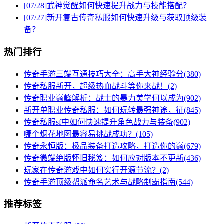
[07/28]
武神觉醒如何快速提升战力与技能搭配？
[07/27]
新开复古传奇私服如何快速升级与获取顶级装
备？
热门排行
传奇手游三端互通技巧大全：高手大神经验分(380)
传奇私服新开，超级热血战斗等你来战！(2)
传奇职业巅峰解析：战士的暴力美学何以成为(902)
新开单职业传奇私服：如何玩转最强神途，征(845)
传奇私服sf中如何快速提升角色战力与装备(902)
哪个烟花地图最容易挑战成功？(105)
传奇永恒版：极品装备打造攻略，打造你的巅(679)
传奇微端绝版怀旧秘笈：如何应对版本不更新(436)
玩家在传奇游戏中如何实行开源节流？(2)
传奇手游顶级帮派命名艺术与战略制霸指南(544)
推荐标签