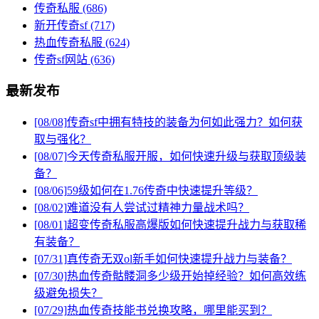
传奇私服
(686)
新开传奇sf
(717)
热血传奇私服
(624)
传奇sf网站
(636)
最新发布
[08/08]
传奇sf中拥有特技的装备为何如此强力？如何获
取与强化？
[08/07]
今天传奇私服开服，如何快速升级与获取顶级装
备？
[08/06]
59级如何在1.76传奇中快速提升等级？
[08/02]
难道没有人尝试过精神力量战术吗？
[08/01]
超变传奇私服高爆版如何快速提升战力与获取稀
有装备？
[07/31]
真传奇无双ol新手如何快速提升战力与装备？
[07/30]
热血传奇骷髅洞多少级开始掉经验？如何高效练
级避免损失？
[07/29]
热血传奇技能书兑换攻略，哪里能买到？