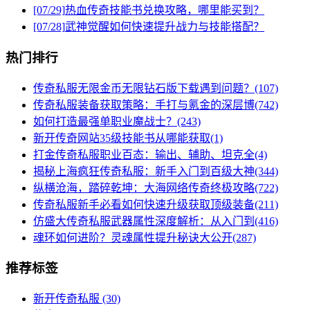
[07/29]
热血传奇技能书兑换攻略，哪里能买到？
[07/28]
武神觉醒如何快速提升战力与技能搭配？
热门排行
传奇私服无限金币无限钻石版下载遇到问题？(107)
传奇私服装备获取策略：手打与氪金的深层博(742)
如何打造最强单职业魔战士？(243)
新开传奇网站35级技能书从哪能获取(1)
打金传奇私服职业百态：输出、辅助、坦克全(4)
揭秘上海疯狂传奇私服：新手入门到百级大神(344)
纵横沧海，踏碎乾坤：大海网络传奇终极攻略(722)
传奇私服新手必看如何快速升级获取顶级装备(211)
仿盛大传奇私服武器属性深度解析：从入门到(416)
魂环如何进阶？灵魂属性提升秘诀大公开(287)
推荐标签
新开传奇私服
(30)