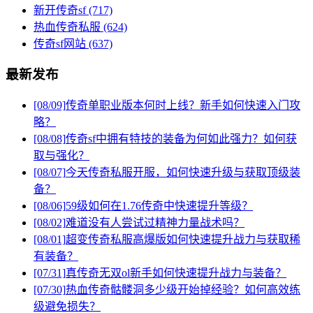
新开传奇sf
(717)
热血传奇私服
(624)
传奇sf网站
(637)
最新发布
[08/09]
传奇单职业版本何时上线？新手如何快速入门攻
略？
[08/08]
传奇sf中拥有特技的装备为何如此强力？如何获
取与强化？
[08/07]
今天传奇私服开服，如何快速升级与获取顶级装
备？
[08/06]
59级如何在1.76传奇中快速提升等级？
[08/02]
难道没有人尝试过精神力量战术吗？
[08/01]
超变传奇私服高爆版如何快速提升战力与获取稀
有装备？
[07/31]
真传奇无双ol新手如何快速提升战力与装备？
[07/30]
热血传奇骷髅洞多少级开始掉经验？如何高效练
级避免损失？