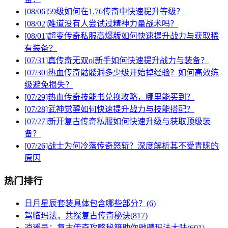
[08/06]
59级如何在1.76传奇中快速提升等级？
[08/02]
难道没有人尝试过精神力量战术吗？
[08/01]
超变传奇私服高爆版如何快速提升战力与获取稀
有装备？
[07/31]
真传奇无双ol新手如何快速提升战力与装备？
[07/30]
热血传奇骷髅洞多少级开始掉经验？如何高效练
级避免损失？
[07/29]
热血传奇技能书兑换攻略，哪里能买到？
[07/28]
武神觉醒如何快速提升战力与技能搭配？
[07/27]
新开复古传奇私服如何快速升级与获取顶级装
备？
[07/26]
战士为何冷落传奇怒斩？深度解析其不受青睐的
原因
热门排行
日月星辰套装具体包含哪些部分？(6)
驾临玛法，共探复古传奇秘诀(817)
逍遥录：复古传奇攻略秘籍助你驰骋玛法大陆(601)