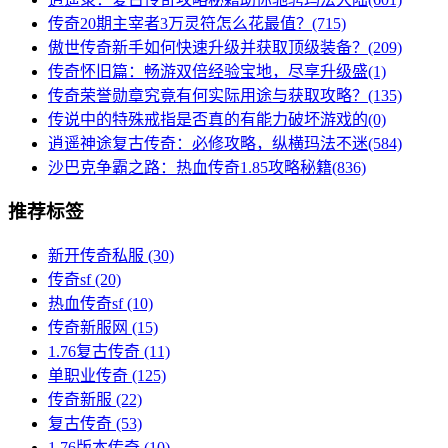
传奇20期主宰者3万灵符怎么花最值？(715)
傲世传奇新手如何快速升级并获取顶级装备？(209)
传奇怀旧篇：畅游双倍经验宝地，尽享升级盛(1)
传奇荣誉勋章究竟有何实际用途与获取攻略？(135)
传说中的特殊戒指是否真的有能力破坏游戏的(0)
逍遥神途复古传奇：必修攻略，纵横玛法不迷(584)
沙巴克争霸之路：热血传奇1.85攻略秘籍(836)
推荐标签
新开传奇私服
(30)
传奇sf
(20)
热血传奇sf
(10)
传奇新服网
(15)
1.76复古传奇
(11)
单职业传奇
(125)
传奇新服
(22)
复古传奇
(53)
1.76版本传奇
(10)