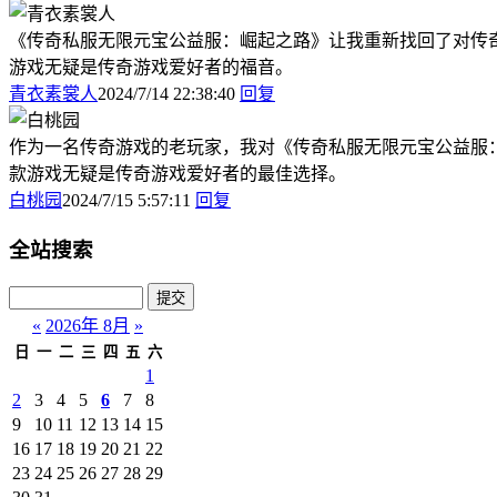
《传奇私服无限元宝公益服：崛起之路》让我重新找回了对传
游戏无疑是传奇游戏爱好者的福音。
青衣素裳人
2024/7/14 22:38:40
回复
作为一名传奇游戏的老玩家，我对《传奇私服无限元宝公益服
款游戏无疑是传奇游戏爱好者的最佳选择。
白桃园
2024/7/15 5:57:11
回复
全站搜索
«
2026年 8月
»
日
一
二
三
四
五
六
1
2
3
4
5
6
7
8
9
10
11
12
13
14
15
16
17
18
19
20
21
22
23
24
25
26
27
28
29