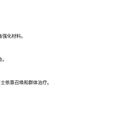
。
备强化材料。
会。
道士依靠召唤和群体治疗。