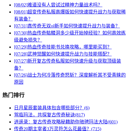
[08/02]
难道没有人尝试过精神力量战术吗？
[08/01]
超变传奇私服高爆版如何快速提升战力与获取稀
有装备？
[07/31]
真传奇无双ol新手如何快速提升战力与装备？
[07/30]
热血传奇骷髅洞多少级开始掉经验？如何高效练
级避免损失？
[07/29]
热血传奇技能书兑换攻略，哪里能买到？
[07/28]
武神觉醒如何快速提升战力与技能搭配？
[07/27]
新开复古传奇私服如何快速升级与获取顶级装
备？
[07/26]
战士为何冷落传奇怒斩？深度解析其不受青睐的
原因
热门排行
日月星辰套装具体包含哪些部分？(6)
驾临玛法，共探复古传奇秘诀(817)
逍遥录：复古传奇攻略秘籍助你驰骋玛法大陆(601)
传奇20期主宰者3万灵符怎么花最值？(715)