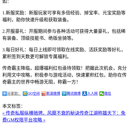
如：
1.新服奖励：新服玩家可享有多倍经验、掉宝率、元宝奖励等
福利，助你快速升级和获取装备。
2.开服豪礼：开服期间参与各种活动可获得大量豪礼，包括稀
有装备、顶级技能书、绝版坐骑等。
3.每日好礼：每日上线即可领取在线奖励、活跃奖励等好礼，
累积签到天数更可解锁专属福利。
传奇霸主降临，超爆福利红包亟待领取！把握此次机会，充分
利用文中攻略，积极参与游戏活动，快速累积红包，助你在传
奇霸主的世界中畅游无阻，称霸一方！
分享到：
QQ空间
新浪微博
腾讯微博
人人网
微信
本文标签：
« 传奇私服纵横驰骋，风靡不衰的秘诀
传奇江湖称雄天下：免
费GM权限平台攻略 »