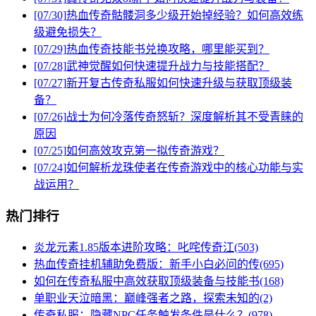
[07/30]
热血传奇骷髅洞多少级开始掉经验？如何高效练
级避免损失？
[07/29]
热血传奇技能书兑换攻略，哪里能买到？
[07/28]
武神觉醒如何快速提升战力与技能搭配？
[07/27]
新开复古传奇私服如何快速升级与获取顶级装
备？
[07/26]
战士为何冷落传奇怒斩？深度解析其不受青睐的
原因
[07/25]
如何高效攻克第一拟传奇游戏？
[07/24]
如何解析龙珠使者在传奇游戏中的核心功能与实
战运用？
热门排行
炎龙元素1.85版本进阶攻略：叱咤传奇江(503)
热血传奇挂机辅助免费版：新手小白必问的传(695)
如何在传奇私服中高效获取顶级装备与技能书(168)
单职业天泣暗黑：巅峰强者之路，探索未知的(2)
传奇私服：隐藏NPC任务触发条件是什么？(978)