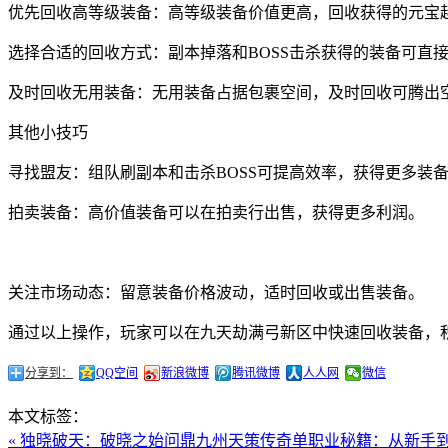
优先回收高等级装备：高等级装备价值更高，回收获得的元宝
选择合适的回收方式：副本掉落和BOSS击杀获得的装备可直
及时回收无用装备：无用装备占据包裹空间，及时回收可腾出
其他小技巧
寻找盟友：组队刷副本和击杀BOSS可提高效率，获得更多装
拍卖装备：高价值装备可以在拍卖行出售，获得更多利润。
关注市场动态：留意装备价格波动，适时回收或出售装备。
通过以上操作，玩家可以在九天劫满弓新区中快速回收装备，
分享到：
QQ空间
新浪微博
腾讯微博
人人网
微信
本文标签：
« 独晓破天：破晓之始问鼎九州
天策传奇单职业秘籍：从新手到