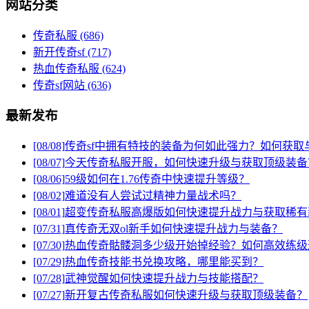
网站分类
传奇私服
(686)
新开传奇sf
(717)
热血传奇私服
(624)
传奇sf网站
(636)
最新发布
[08/08]
传奇sf中拥有特技的装备为何如此强力？如何获取
[08/07]
今天传奇私服开服，如何快速升级与获取顶级装备
[08/06]
59级如何在1.76传奇中快速提升等级？
[08/02]
难道没有人尝试过精神力量战术吗？
[08/01]
超变传奇私服高爆版如何快速提升战力与获取稀有
[07/31]
真传奇无双ol新手如何快速提升战力与装备？
[07/30]
热血传奇骷髅洞多少级开始掉经验？如何高效练级
[07/29]
热血传奇技能书兑换攻略，哪里能买到？
[07/28]
武神觉醒如何快速提升战力与技能搭配？
[07/27]
新开复古传奇私服如何快速升级与获取顶级装备？