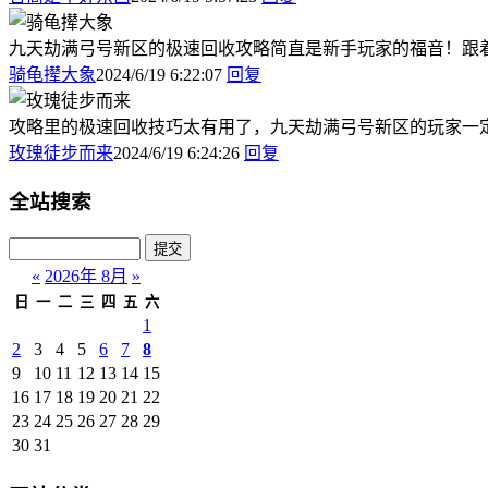
九天劫满弓号新区的极速回收攻略简直是新手玩家的福音！跟
骑龟撵大象
2024/6/19 6:22:07
回复
攻略里的极速回收技巧太有用了，九天劫满弓号新区的玩家一
玫瑰徒步而来
2024/6/19 6:24:26
回复
全站搜索
«
2026年 8月
»
日
一
二
三
四
五
六
1
2
3
4
5
6
7
8
9
10
11
12
13
14
15
16
17
18
19
20
21
22
23
24
25
26
27
28
29
30
31