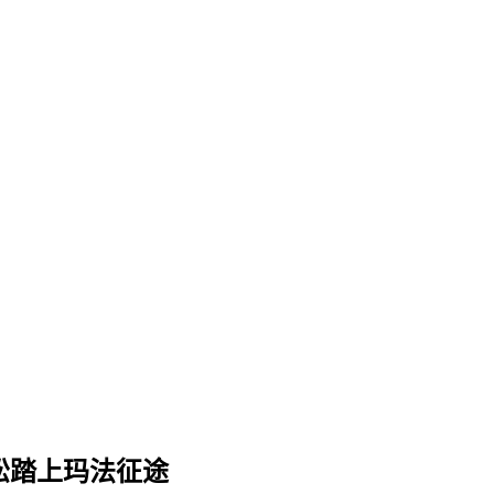
松踏上玛法征途