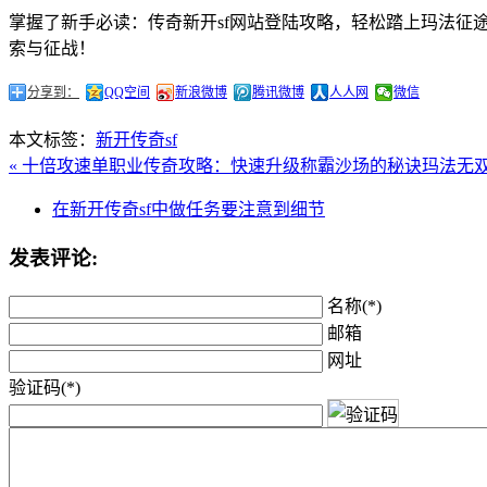
掌握了新手必读：传奇新开sf网站登陆攻略，轻松踏上玛法
索与征战！
分享到：
QQ空间
新浪微博
腾讯微博
人人网
微信
本文标签：
新开传奇sf
« 十倍攻速单职业传奇攻略：快速升级称霸沙场的秘诀
玛法无
在新开传奇sf中做任务要注意到细节
发表评论:
名称(*)
邮箱
网址
验证码(*)