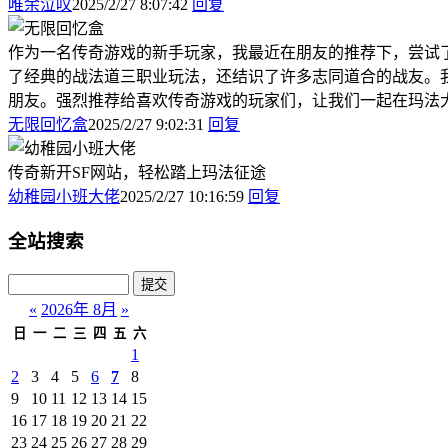
唯余泣叹
2025/2/27 8:07:42
回复
作为一名传奇游戏的新手玩家，我最近在朋友的推荐下，尝试
了经典的战法道三职业玩法，还结识了许多志同道合的战友。
朋友。强烈推荐给喜欢传奇游戏的玩家们，让我们一起在玛法
无限回忆盒
2025/2/27 9:02:31
回复
传奇新开SF网站，轻松踏上玛法征途
幼稚园小班大佬
2025/2/27 10:16:59
回复
全站搜索
«
2026年 8月
»
日
一
二
三
四
五
六
1
2
3
4
5
6
7
8
9
10
11
12
13
14
15
16
17
18
19
20
21
22
23
24
25
26
27
28
29