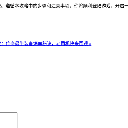
征途。遵循本攻略中的步骤和注意事项，你将顺利登陆游戏，开启
双：传奇最牛装备爆率秘诀，老司机快来围观 »