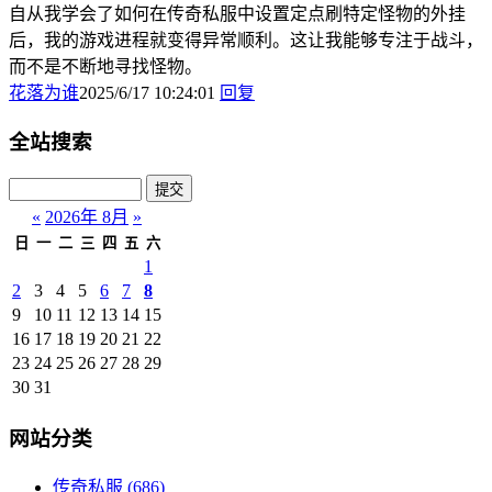
自从我学会了如何在传奇私服中设置定点刷特定怪物的外挂
后，我的游戏进程就变得异常顺利。这让我能够专注于战斗，
而不是不断地寻找怪物。
花落为谁
2025/6/17 10:24:01
回复
全站搜索
«
2026年 8月
»
日
一
二
三
四
五
六
1
2
3
4
5
6
7
8
9
10
11
12
13
14
15
16
17
18
19
20
21
22
23
24
25
26
27
28
29
30
31
网站分类
传奇私服
(686)