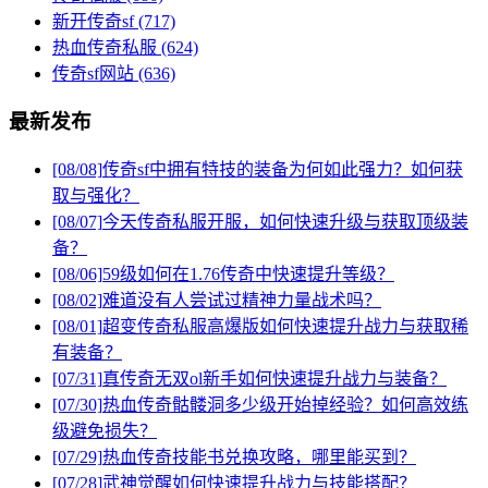
新开传奇sf
(717)
热血传奇私服
(624)
传奇sf网站
(636)
最新发布
[08/08]
传奇sf中拥有特技的装备为何如此强力？如何获
取与强化？
[08/07]
今天传奇私服开服，如何快速升级与获取顶级装
备？
[08/06]
59级如何在1.76传奇中快速提升等级？
[08/02]
难道没有人尝试过精神力量战术吗？
[08/01]
超变传奇私服高爆版如何快速提升战力与获取稀
有装备？
[07/31]
真传奇无双ol新手如何快速提升战力与装备？
[07/30]
热血传奇骷髅洞多少级开始掉经验？如何高效练
级避免损失？
[07/29]
热血传奇技能书兑换攻略，哪里能买到？
[07/28]
武神觉醒如何快速提升战力与技能搭配？