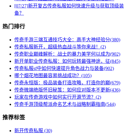
[07/27]
新开复古传奇私服如何快速升级与获取顶级装
备？
热门排行
传奇手游三端互通技巧大全：高手大神经验分(380)
传奇私服新开，超级热血战斗等你来战！(2)
传奇职业巅峰解析：战士的暴力美学何以成为(902)
新开单职业传奇私服：如何玩转最强神途，征(845)
传奇私服sf中如何快速提升角色战力与装备(902)
哪个烟花地图最容易挑战成功？(105)
传奇永恒版：极品装备打造攻略，打造你的巅(679)
传奇微端绝版怀旧秘笈：如何应对版本不更新(436)
玩家在传奇游戏中如何实行开源节流？(2)
传奇手游顶级帮派命名艺术与战略制霸指南(544)
推荐标签
新开传奇私服
(30)