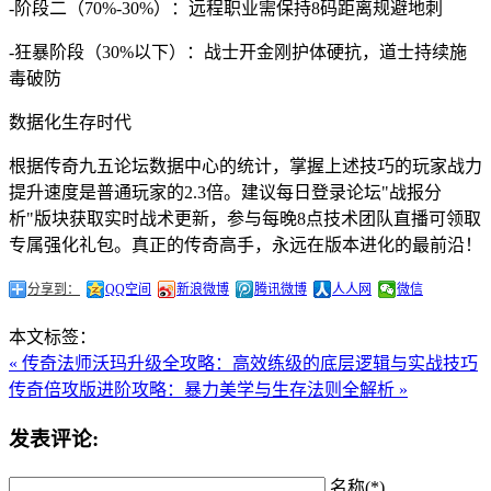
-阶段二（70%-30%）：远程职业需保持8码距离规避地刺
-狂暴阶段（30%以下）：战士开金刚护体硬抗，道士持续施
毒破防
数据化生存时代
根据传奇九五论坛数据中心的统计，掌握上述技巧的玩家战力
提升速度是普通玩家的2.3倍。建议每日登录论坛"战报分
析"版块获取实时战术更新，参与每晚8点技术团队直播可领取
专属强化礼包。真正的传奇高手，永远在版本进化的最前沿！
分享到：
QQ空间
新浪微博
腾讯微博
人人网
微信
本文标签：
« 传奇法师沃玛升级全攻略：高效练级的底层逻辑与实战技巧
传奇倍攻版进阶攻略：暴力美学与生存法则全解析 »
发表评论:
名称(*)