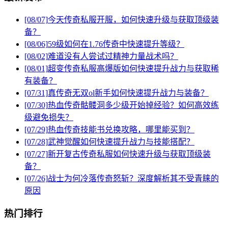
[08/07]
今天传奇私服开服，如何快速升级与获取顶级装
备？
[08/06]
59级如何在1.76传奇中快速提升等级？
[08/02]
难道没有人尝试过精神力量战术吗？
[08/01]
超变传奇私服高爆版如何快速提升战力与获取稀
有装备？
[07/31]
真传奇无双ol新手如何快速提升战力与装备？
[07/30]
热血传奇骷髅洞多少级开始掉经验？如何高效练
级避免损失？
[07/29]
热血传奇技能书兑换攻略，哪里能买到？
[07/28]
武神觉醒如何快速提升战力与技能搭配？
[07/27]
新开复古传奇私服如何快速升级与获取顶级装
备？
[07/26]
战士为何冷落传奇怒斩？深度解析其不受青睐的
原因
热门排行