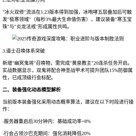
"冰火双修"流派在1.23版本得到加强，冰咆哮五层叠加后可触
发"极寒领域"（每秒3%最大生命值伤害），建议装备"寒玉宝
珠"与"炎龙法戒"形成属性共鸣。
3.道士召唤体系突破
新增"幽冥鬼将"召唤物，需完成"黄泉教主"20连杀任务开启。
实战数据显示，双鬼将配合神圣战甲术可提升团队15%防御属
性，已成顶级行会标配。
二、装备强化动态模型解析
当前版本装备强化采用动态概率算法，建议在以下时段进行操
作：
-服务器重启后30分钟内：基础成功率+8%
-行会占领沙巴克期间：强化消耗降低20%