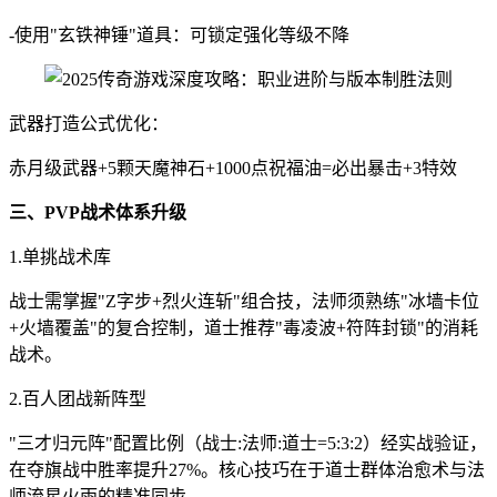
-使用"玄铁神锤"道具：可锁定强化等级不降
武器打造公式优化：
赤月级武器+5颗天魔神石+1000点祝福油=必出暴击+3特效
三、PVP战术体系升级
1.单挑战术库
战士需掌握"Z字步+烈火连斩"组合技，法师须熟练"冰墙卡位
+火墙覆盖"的复合控制，道士推荐"毒凌波+符阵封锁"的消耗
战术。
2.百人团战新阵型
"三才归元阵"配置比例（战士:法师:道士=5:3:2）经实战验证，
在夺旗战中胜率提升27%。核心技巧在于道士群体治愈术与法
师流星火雨的精准同步。