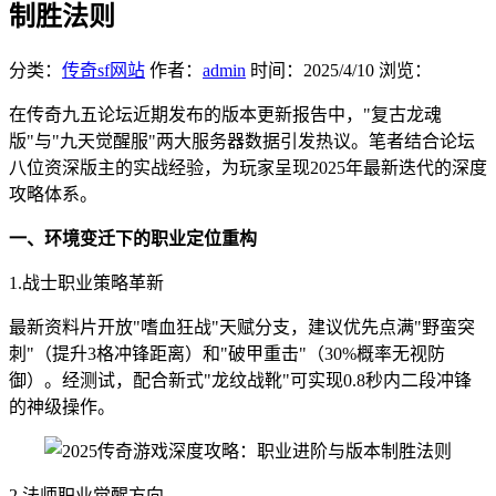
制胜法则
分类：
传奇sf网站
作者：
admin
时间：
2025/4/10
浏览：
在传奇九五论坛近期发布的版本更新报告中，"复古龙魂
版"与"九天觉醒服"两大服务器数据引发热议。笔者结合论坛
八位资深版主的实战经验，为玩家呈现2025年最新迭代的深度
攻略体系。
一、环境变迁下的职业定位重构
1.战士职业策略革新
最新资料片开放"嗜血狂战"天赋分支，建议优先点满"野蛮突
刺"（提升3格冲锋距离）和"破甲重击"（30%概率无视防
御）。经测试，配合新式"龙纹战靴"可实现0.8秒内二段冲锋
的神级操作。
2.法师职业觉醒方向