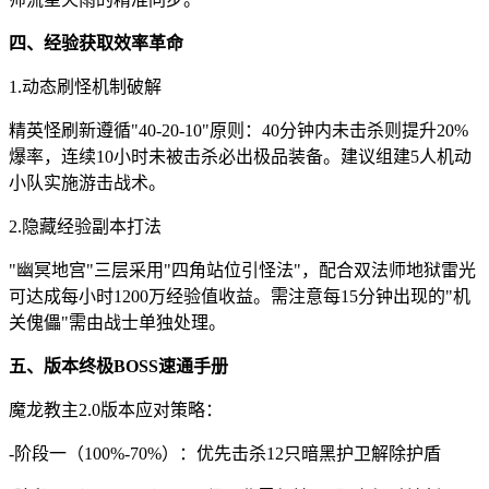
四、经验获取效率革命
1.动态刷怪机制破解
精英怪刷新遵循"40-20-10"原则：40分钟内未击杀则提升20%
爆率，连续10小时未被击杀必出极品装备。建议组建5人机动
小队实施游击战术。
2.隐藏经验副本打法
"幽冥地宫"三层采用"四角站位引怪法"，配合双法师地狱雷光
可达成每小时1200万经验值收益。需注意每15分钟出现的"机
关傀儡"需由战士单独处理。
五、版本终极BOSS速通手册
魔龙教主2.0版本应对策略：
-阶段一（100%-70%）：优先击杀12只暗黑护卫解除护盾