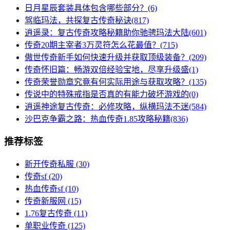
日月星辰套装具体包含哪些部分？(6)
驾临玛法，共探复古传奇秘诀(817)
逍遥录：复古传奇攻略秘籍助你驰骋玛法大陆(601)
传奇20期主宰者3万灵符怎么花最值？(715)
傲世传奇新手如何快速升级并获取顶级装备？(209)
传奇怀旧篇：畅游双倍经验宝地，尽享升级盛(1)
传奇荣誉勋章究竟有何实际用途与获取攻略？(135)
传说中的特殊戒指是否真的有能力破坏游戏的(0)
逍遥神途复古传奇：必修攻略，纵横玛法不迷(584)
沙巴克争霸之路：热血传奇1.85攻略秘籍(836)
推荐标签
新开传奇私服
(30)
传奇sf
(20)
热血传奇sf
(10)
传奇新服网
(15)
1.76复古传奇
(11)
单职业传奇
(125)