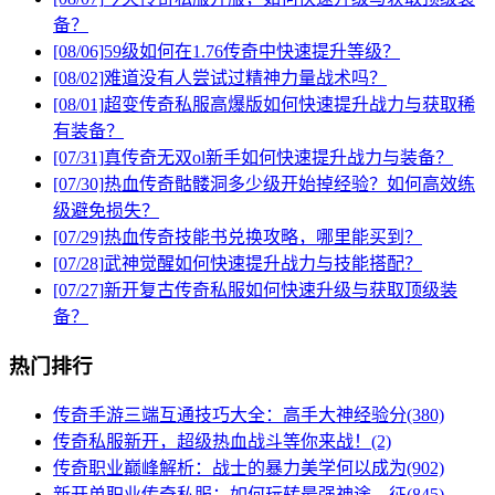
备？
[08/06]
59级如何在1.76传奇中快速提升等级？
[08/02]
难道没有人尝试过精神力量战术吗？
[08/01]
超变传奇私服高爆版如何快速提升战力与获取稀
有装备？
[07/31]
真传奇无双ol新手如何快速提升战力与装备？
[07/30]
热血传奇骷髅洞多少级开始掉经验？如何高效练
级避免损失？
[07/29]
热血传奇技能书兑换攻略，哪里能买到？
[07/28]
武神觉醒如何快速提升战力与技能搭配？
[07/27]
新开复古传奇私服如何快速升级与获取顶级装
备？
热门排行
传奇手游三端互通技巧大全：高手大神经验分(380)
传奇私服新开，超级热血战斗等你来战！(2)
传奇职业巅峰解析：战士的暴力美学何以成为(902)
新开单职业传奇私服：如何玩转最强神途，征(845)