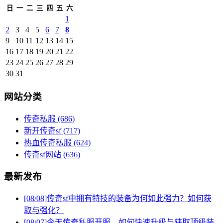
日
一
二
三
四
五
六
1
2
3
4
5
6
7
8
9
10
11
12
13
14
15
16
17
18
19
20
21
22
23
24
25
26
27
28
29
30
31
网站分类
传奇私服
(686)
新开传奇sf
(717)
热血传奇私服
(624)
传奇sf网站
(636)
最新发布
[08/08]
传奇sf中拥有特技的装备为何如此强力？如何获
取与强化？
[08/07]
今天传奇私服开服，如何快速升级与获取顶级装