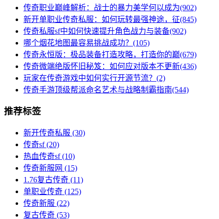
传奇职业巅峰解析：战士的暴力美学何以成为(902)
新开单职业传奇私服：如何玩转最强神途，征(845)
传奇私服sf中如何快速提升角色战力与装备(902)
哪个烟花地图最容易挑战成功？(105)
传奇永恒版：极品装备打造攻略，打造你的巅(679)
传奇微端绝版怀旧秘笈：如何应对版本不更新(436)
玩家在传奇游戏中如何实行开源节流？(2)
传奇手游顶级帮派命名艺术与战略制霸指南(544)
推荐标签
新开传奇私服
(30)
传奇sf
(20)
热血传奇sf
(10)
传奇新服网
(15)
1.76复古传奇
(11)
单职业传奇
(125)
传奇新服
(22)
复古传奇
(53)