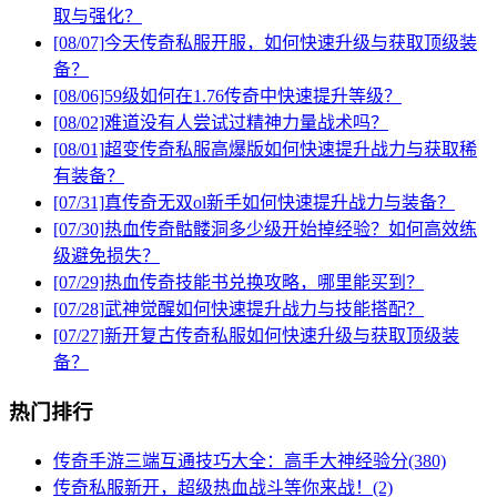
取与强化？
[08/07]
今天传奇私服开服，如何快速升级与获取顶级装
备？
[08/06]
59级如何在1.76传奇中快速提升等级？
[08/02]
难道没有人尝试过精神力量战术吗？
[08/01]
超变传奇私服高爆版如何快速提升战力与获取稀
有装备？
[07/31]
真传奇无双ol新手如何快速提升战力与装备？
[07/30]
热血传奇骷髅洞多少级开始掉经验？如何高效练
级避免损失？
[07/29]
热血传奇技能书兑换攻略，哪里能买到？
[07/28]
武神觉醒如何快速提升战力与技能搭配？
[07/27]
新开复古传奇私服如何快速升级与获取顶级装
备？
热门排行
传奇手游三端互通技巧大全：高手大神经验分(380)
传奇私服新开，超级热血战斗等你来战！(2)