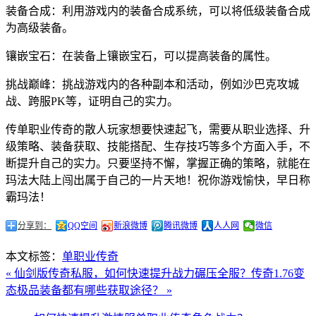
装备合成：利用游戏内的装备合成系统，可以将低级装备合成
为高级装备。
镶嵌宝石：在装备上镶嵌宝石，可以提高装备的属性。
挑战巅峰：挑战游戏内的各种副本和活动，例如沙巴克攻城
战、跨服PK等，证明自己的实力。
传单职业传奇的散人玩家想要快速起飞，需要从职业选择、升
级策略、装备获取、技能搭配、生存技巧等多个方面入手，不
断提升自己的实力。只要坚持不懈，掌握正确的策略，就能在
玛法大陆上闯出属于自己的一片天地！祝你游戏愉快，早日称
霸玛法！
分享到：
QQ空间
新浪微博
腾讯微博
人人网
微信
本文标签：
单职业传奇
« 仙剑版传奇私服，如何快速提升战力碾压全服？
传奇1.76变
态极品装备都有哪些获取途径？ »