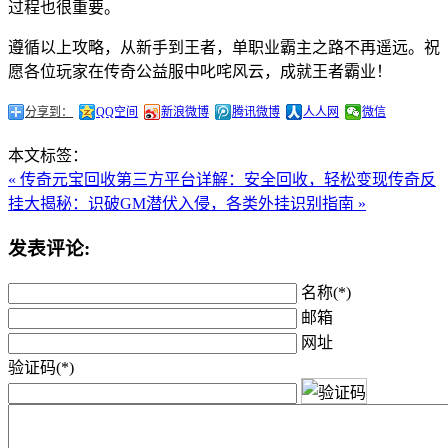
过程也很重要。
遵循以上攻略，从新手到王者，单职业霸主之路不再遥远。祝
愿各位玩家在传奇公益服中叱咤风云，成就王者霸业！
分享到：
QQ空间
新浪微博
腾讯微博
人人网
微信
本文标签：
« 传奇元宝回收第三方平台详解：安全回收，轻松变现
传奇反
挂大揭秘：识破GM潜伏入侵，各类外挂识别指南 »
发表评论:
名称(*)
邮箱
网址
验证码(*)