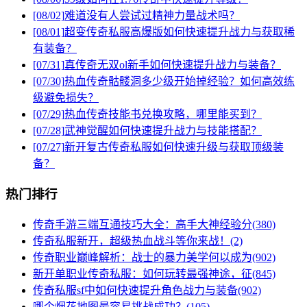
[08/02]
难道没有人尝试过精神力量战术吗？
[08/01]
超变传奇私服高爆版如何快速提升战力与获取稀
有装备？
[07/31]
真传奇无双ol新手如何快速提升战力与装备？
[07/30]
热血传奇骷髅洞多少级开始掉经验？如何高效练
级避免损失？
[07/29]
热血传奇技能书兑换攻略，哪里能买到？
[07/28]
武神觉醒如何快速提升战力与技能搭配？
[07/27]
新开复古传奇私服如何快速升级与获取顶级装
备？
热门排行
传奇手游三端互通技巧大全：高手大神经验分(380)
传奇私服新开，超级热血战斗等你来战！(2)
传奇职业巅峰解析：战士的暴力美学何以成为(902)
新开单职业传奇私服：如何玩转最强神途，征(845)
传奇私服sf中如何快速提升角色战力与装备(902)
哪个烟花地图最容易挑战成功？(105)