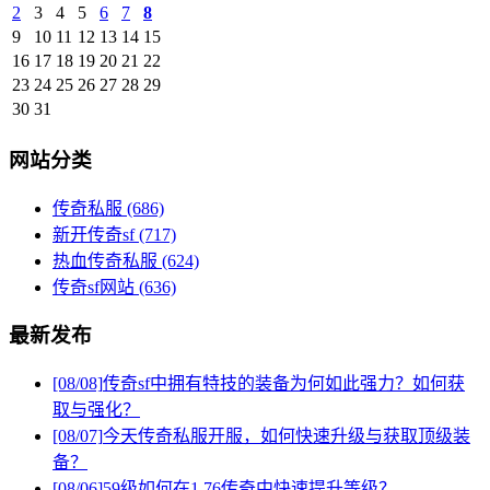
2
3
4
5
6
7
8
9
10
11
12
13
14
15
16
17
18
19
20
21
22
23
24
25
26
27
28
29
30
31
网站分类
传奇私服
(686)
新开传奇sf
(717)
热血传奇私服
(624)
传奇sf网站
(636)
最新发布
[08/08]
传奇sf中拥有特技的装备为何如此强力？如何获
取与强化？
[08/07]
今天传奇私服开服，如何快速升级与获取顶级装
备？
[08/06]
59级如何在1.76传奇中快速提升等级？