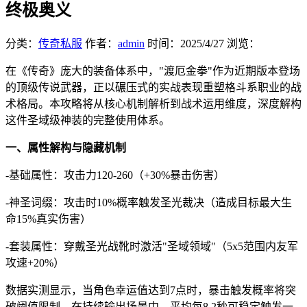
终极奥义
分类：
传奇私服
作者：
admin
时间：
2025/4/27
浏览：
在《传奇》庞大的装备体系中，"渡厄金拳"作为近期版本登场
的顶级传说武器，正以碾压式的实战表现重塑格斗系职业的战
术格局。本攻略将从核心机制解析到战术运用维度，深度解构
这件圣域级神装的完整使用体系。
一、属性解构与隐藏机制
-基础属性：攻击力120-260（+30%暴击伤害）
-神圣词缀：攻击时10%概率触发圣光裁决（造成目标最大生
命15%真实伤害）
-套装属性：穿戴圣光战靴时激活"圣域领域"（5x5范围内友军
攻速+20%）
数据实测显示，当角色幸运值达到7点时，暴击触发概率将突
破阈值限制。在持续输出场景中，平均每8.2秒可稳定触发一