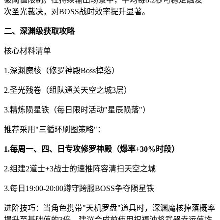
次圣光裁决，对BOSS战时效率提升显著。
二、深渊级获取攻略
核心材料清单
1.深渊魔核（修罗神殿Boss掉落）
2.圣光残卷（组队通关天空之城3层）
3.精炼陨星铁（每日限时活动"星辰陨落"）
推荐采用"三循环刷图策略"：
1.每周一、四、日专攻修罗神殿（爆率+30%时段）
2.组建2道士+3战士的速推阵容清扫天空之城
3.每日19:00-20:00蹲守跨服BOSS争夺陨星铁
进阶技巧：当角色携带"天机罗盘"道具时，深渊魔核掉落概率
提升至基础值的3倍。建议合成前使用祝福油将武器幸运值堆