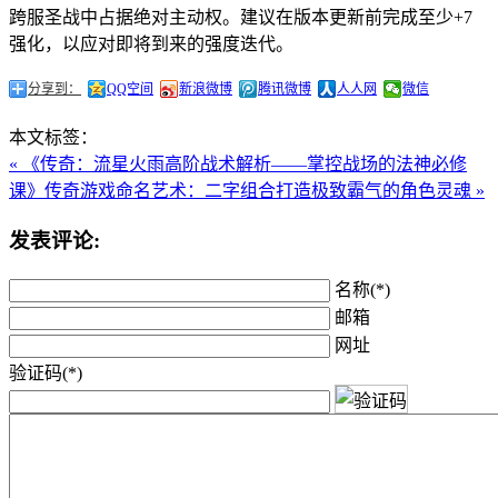
跨服圣战中占据绝对主动权。建议在版本更新前完成至少+7
强化，以应对即将到来的强度迭代。
分享到：
QQ空间
新浪微博
腾讯微博
人人网
微信
本文标签：
« 《传奇：流星火雨高阶战术解析——掌控战场的法神必修
课》
传奇游戏命名艺术：二字组合打造极致霸气的角色灵魂 »
发表评论:
名称(*)
邮箱
网址
验证码(*)