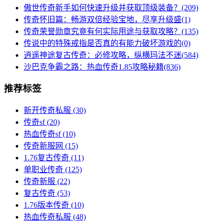
傲世传奇新手如何快速升级并获取顶级装备？(209)
传奇怀旧篇：畅游双倍经验宝地，尽享升级盛(1)
传奇荣誉勋章究竟有何实际用途与获取攻略？(135)
传说中的特殊戒指是否真的有能力破坏游戏的(0)
逍遥神途复古传奇：必修攻略，纵横玛法不迷(584)
沙巴克争霸之路：热血传奇1.85攻略秘籍(836)
推荐标签
新开传奇私服
(30)
传奇sf
(20)
热血传奇sf
(10)
传奇新服网
(15)
1.76复古传奇
(11)
单职业传奇
(125)
传奇新服
(22)
复古传奇
(53)
1.76版本传奇
(10)
热血传奇私服
(48)