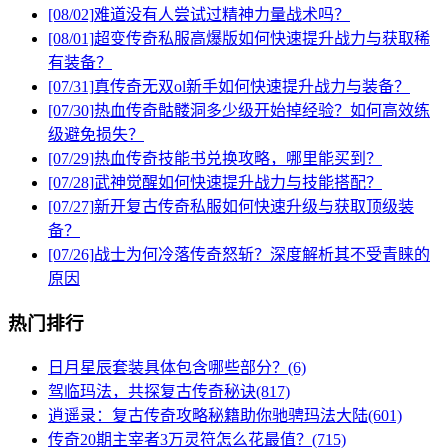
[08/02]
难道没有人尝试过精神力量战术吗？
[08/01]
超变传奇私服高爆版如何快速提升战力与获取稀
有装备？
[07/31]
真传奇无双ol新手如何快速提升战力与装备？
[07/30]
热血传奇骷髅洞多少级开始掉经验？如何高效练
级避免损失？
[07/29]
热血传奇技能书兑换攻略，哪里能买到？
[07/28]
武神觉醒如何快速提升战力与技能搭配？
[07/27]
新开复古传奇私服如何快速升级与获取顶级装
备？
[07/26]
战士为何冷落传奇怒斩？深度解析其不受青睐的
原因
热门排行
日月星辰套装具体包含哪些部分？(6)
驾临玛法，共探复古传奇秘诀(817)
逍遥录：复古传奇攻略秘籍助你驰骋玛法大陆(601)
传奇20期主宰者3万灵符怎么花最值？(715)