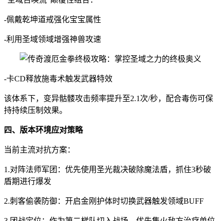
-佩戴乾坤道戒强化宝宝属性
-利用圣域领域增强神兽攻速
-卡CD释放施毒术触发武器特效
该体系下，变异骷髅攻击频率提升至2.1次/秒，配合毒伤可保
持持续压制效果。
四、版本环境应对策略
当前主流对抗方案：
1.对阵法师军团：优先使用圣光裁决破除魔法盾，抓住3秒破
盾期进行爆发
2.刺客偷袭防御：开启金刚护体时切换武器触发领域BUFF
3.团战定位：作为第二梯队切入战场，优先集火敌方治疗单位