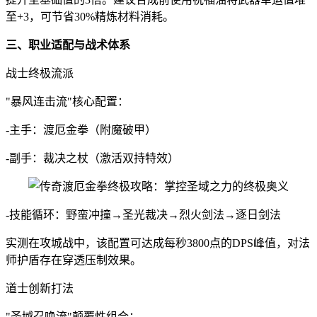
至+3，可节省30%精炼材料消耗。
三、职业适配与战术体系
战士终极流派
"暴风连击流"核心配置：
-主手：渡厄金拳（附魔破甲）
-副手：裁决之杖（激活双持特效）
-技能循环：野蛮冲撞→圣光裁决→烈火剑法→逐日剑法
实测在攻城战中，该配置可达成每秒3800点的DPS峰值，对法
师护盾存在穿透压制效果。
道士创新打法
"圣域召唤流"颠覆性组合：