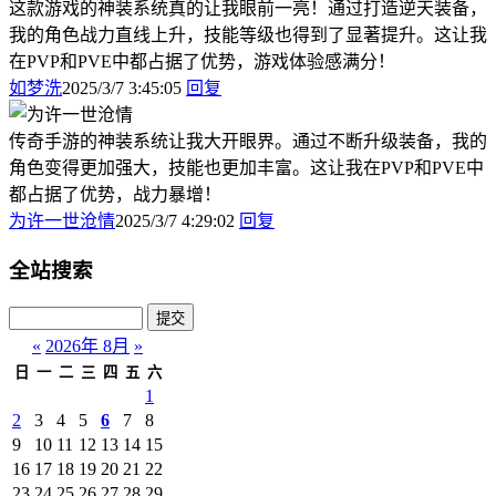
这款游戏的神装系统真的让我眼前一亮！通过打造逆天装备，
我的角色战力直线上升，技能等级也得到了显著提升。这让我
在PVP和PVE中都占据了优势，游戏体验感满分！
如梦洗
2025/3/7 3:45:05
回复
传奇手游的神装系统让我大开眼界。通过不断升级装备，我的
角色变得更加强大，技能也更加丰富。这让我在PVP和PVE中
都占据了优势，战力暴增！
为许一世沧情
2025/3/7 4:29:02
回复
全站搜索
«
2026年 8月
»
日
一
二
三
四
五
六
1
2
3
4
5
6
7
8
9
10
11
12
13
14
15
16
17
18
19
20
21
22
23
24
25
26
27
28
29