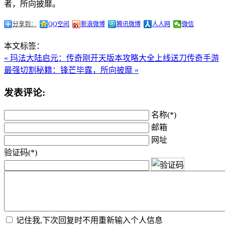
者，所向披靡。
分享到：
QQ空间
新浪微博
腾讯微博
人人网
微信
本文标签：
« 玛法大陆启元：传奇刚开天版本攻略大全
上线送刀传奇手游
最强切割秘籍：锋芒毕露，所向披靡 »
发表评论:
名称(*)
邮箱
网址
验证码(*)
记住我,下次回复时不用重新输入个人信息