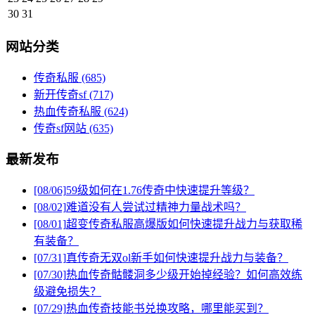
30
31
网站分类
传奇私服
(685)
新开传奇sf
(717)
热血传奇私服
(624)
传奇sf网站
(635)
最新发布
[08/06]
59级如何在1.76传奇中快速提升等级？
[08/02]
难道没有人尝试过精神力量战术吗？
[08/01]
超变传奇私服高爆版如何快速提升战力与获取稀
有装备？
[07/31]
真传奇无双ol新手如何快速提升战力与装备？
[07/30]
热血传奇骷髅洞多少级开始掉经验？如何高效练
级避免损失？
[07/29]
热血传奇技能书兑换攻略，哪里能买到？