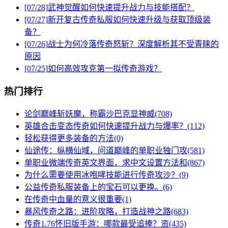
[07/28]
武神觉醒如何快速提升战力与技能搭配？
[07/27]
新开复古传奇私服如何快速升级与获取顶级装
备？
[07/26]
战士为何冷落传奇怒斩？深度解析其不受青睐的
原因
[07/25]
如何高效攻克第一拟传奇游戏？
热门排行
论剑巅峰斩妖魔，称霸沙巴克显神威(708)
英雄合击变态传奇如何快速提升战力与爆率？(112)
轻松获得更多装备的方法(0)
仙途传：纵横仙域，问道巅峰的单职业独门攻(581)
单职业微端传奇英文界面，求中文设置方法和(867)
为什么需要使用冰咆哮技能进行传奇攻沙？(9)
公益传奇私服装备上的宝石可以更换。(6)
在传奇中血量的意义很重要(1)
暴风传奇之路：进阶攻略，打造战神之路(683)
传奇1.76怀旧版手游：哪款最受追捧？资(435)