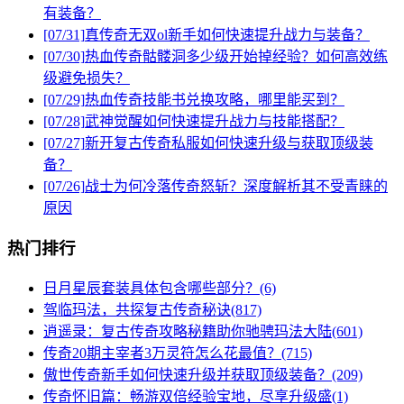
有装备？
[07/31]
真传奇无双ol新手如何快速提升战力与装备？
[07/30]
热血传奇骷髅洞多少级开始掉经验？如何高效练
级避免损失？
[07/29]
热血传奇技能书兑换攻略，哪里能买到？
[07/28]
武神觉醒如何快速提升战力与技能搭配？
[07/27]
新开复古传奇私服如何快速升级与获取顶级装
备？
[07/26]
战士为何冷落传奇怒斩？深度解析其不受青睐的
原因
热门排行
日月星辰套装具体包含哪些部分？(6)
驾临玛法，共探复古传奇秘诀(817)
逍遥录：复古传奇攻略秘籍助你驰骋玛法大陆(601)
传奇20期主宰者3万灵符怎么花最值？(715)
傲世传奇新手如何快速升级并获取顶级装备？(209)
传奇怀旧篇：畅游双倍经验宝地，尽享升级盛(1)