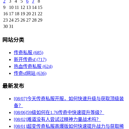
2
3
4
5
6
7
8
9
10
11
12
13
14
15
16
17
18
19
20
21
22
23
24
25
26
27
28
29
30
31
网站分类
传奇私服
(685)
新开传奇sf
(717)
热血传奇私服
(624)
传奇sf网站
(636)
最新发布
[08/07]
今天传奇私服开服，如何快速升级与获取顶级装
备？
[08/06]
59级如何在1.76传奇中快速提升等级？
[08/02]
难道没有人尝试过精神力量战术吗？
[08/01]
超变传奇私服高爆版如何快速提升战力与获取稀