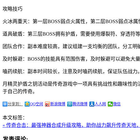
攻略技巧
火冰两重天：第一层BOSS弱点火属性，第二层BOSS弱点冰
道具破盾：第三层BOSS拥有护盾，需要使用爆裂符、穿透符
团队合作：副本难度较高，建议组建一支均衡的团队，分工明
及时躲避：BOSS的技能具有范围伤害，及时躲避可以避免大
嗑药续航：副本时间较长，注意及时嗑药续航，保证队伍战力
月精灵护盾之钥活动是传奇游戏中一项具有挑战性和趣味性的
于自己的传奇。
分享到：
QQ空间
新浪微博
腾讯微博
人人网
微信
本文标签：
« 传奇合击：最强神器合成升级攻略，助你战力飙升
传奇天地，
发表评论: