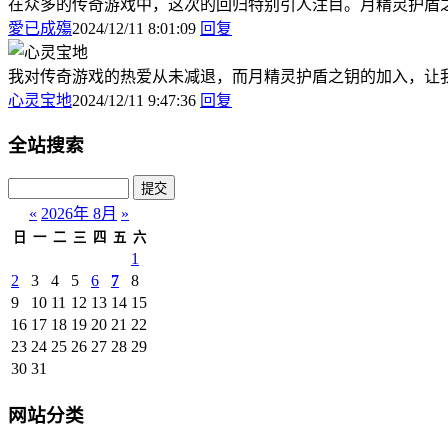
在众多的传奇游戏中，这次的回归特别引人注目。月精灵护盾
愛已成殤
2024/12/11 8:01:09
回复
我对传奇游戏的热爱从未减退，而月精灵护盾之钥的加入，让
心灵宝地
2024/12/11 9:47:36
回复
全站搜索
«
2026年 8月
»
日
一
二
三
四
五
六
1
2
3
4
5
6
7
8
9
10
11
12
13
14
15
16
17
18
19
20
21
22
23
24
25
26
27
28
29
30
31
网站分类