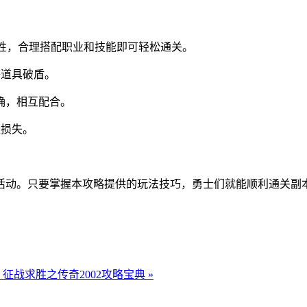
属性，合理搭配职业和技能即可轻松通关。
等道具破盾。
确，相互配合。
量损失。
。
活动。只要掌握本攻略提供的玩法技巧，勇士们就能顺利通关副
征战求胜之传奇2002攻略宝典 »