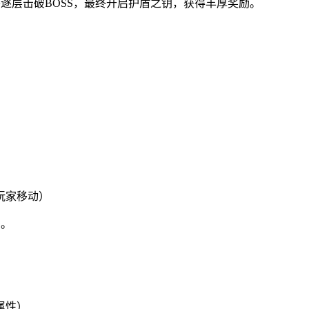
逐层击破BOSS，最终开启护盾之钥，获得丰厚奖励。
玩家移动）
制。
属性）