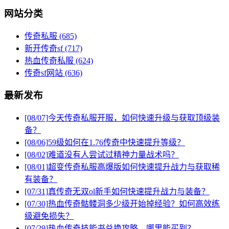
网站分类
传奇私服
(685)
新开传奇sf
(717)
热血传奇私服
(624)
传奇sf网站
(636)
最新发布
[08/07]
今天传奇私服开服，如何快速升级与获取顶级装
备？
[08/06]
59级如何在1.76传奇中快速提升等级？
[08/02]
难道没有人尝试过精神力量战术吗？
[08/01]
超变传奇私服高爆版如何快速提升战力与获取稀
有装备？
[07/31]
真传奇无双ol新手如何快速提升战力与装备？
[07/30]
热血传奇骷髅洞多少级开始掉经验？如何高效练
级避免损失？
[07/29]
热血传奇技能书兑换攻略，哪里能买到？