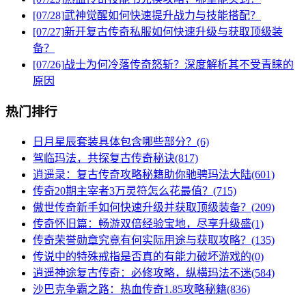
[07/28]
武神觉醒如何快速提升战力与技能搭配？
[07/27]
新开复古传奇私服如何快速升级与获取顶级装
备？
[07/26]
战士为何冷落传奇怒斩？深度解析其不受青睐的
原因
热门排行
日月星辰套装具体包含哪些部分？(6)
驾临玛法，共探复古传奇秘诀(817)
逍遥录：复古传奇攻略秘籍助你驰骋玛法大陆(601)
传奇20期主宰者3万灵符怎么花最值？(715)
傲世传奇新手如何快速升级并获取顶级装备？(209)
传奇怀旧篇：畅游双倍经验宝地，尽享升级盛(1)
传奇荣誉勋章究竟有何实际用途与获取攻略？(135)
传说中的特殊戒指是否真的有能力破坏游戏的(0)
逍遥神途复古传奇：必修攻略，纵横玛法不迷(584)
沙巴克争霸之路：热血传奇1.85攻略秘籍(836)