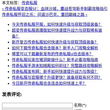
本文标签：
传奇私服
« 传奇私服变态服SF：血拼沙城，鏖战苍穹新手制霸攻略指引
传奇私服怀旧之乐：问道沙巴克，重回巅峰之路 »
今天传奇私服开服，如何快速升级与获取顶级装备？
超变传奇私服高爆版如何快速提升战力与获取稀有装
备？
新开复古传奇私服如何快速升级与获取顶级装备？
如何下载传奇私服合击版本？新手入门攻略全解析
哪里可以下载最新发布的传奇私服sf合击版本？
传奇私服玩家在猪洞能做什么？新手必看攻略指南
传奇私服手游未知暗殿如何前往？完整路线攻略解析
传奇私服发布网：新手如何快速提升战力与等级？
传奇私服与官服哪个升级更快？装备获取有何不同？
今日新开传奇私服合击连击如何快速上手？
发表评论:
名称(*)