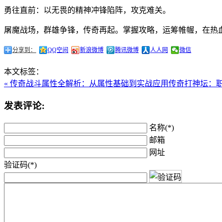
勇往直前：以无畏的精神冲锋陷阵，攻克难关。
屠魔战场，群雄争锋，传奇再起。掌握攻略，运筹帷幄，在热
分享到：
QQ空间
新浪微博
腾讯微博
人人网
微信
本文标签：
« 传奇战斗属性全解析：从属性基础到实战应用
传奇打神坛：职
发表评论:
名称(*)
邮箱
网址
验证码(*)