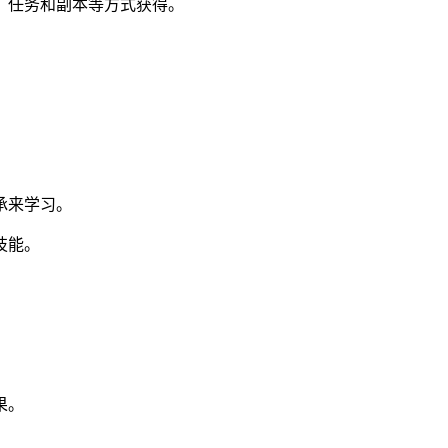
、任务和副本等方式获得。
。
承来学习。
技能。
果。