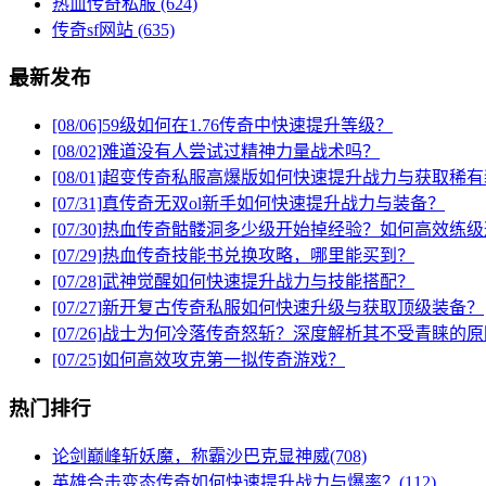
热血传奇私服
(624)
传奇sf网站
(635)
最新发布
[08/06]
59级如何在1.76传奇中快速提升等级？
[08/02]
难道没有人尝试过精神力量战术吗？
[08/01]
超变传奇私服高爆版如何快速提升战力与获取稀有
[07/31]
真传奇无双ol新手如何快速提升战力与装备？
[07/30]
热血传奇骷髅洞多少级开始掉经验？如何高效练级
[07/29]
热血传奇技能书兑换攻略，哪里能买到？
[07/28]
武神觉醒如何快速提升战力与技能搭配？
[07/27]
新开复古传奇私服如何快速升级与获取顶级装备？
[07/26]
战士为何冷落传奇怒斩？深度解析其不受青睐的原
[07/25]
如何高效攻克第一拟传奇游戏？
热门排行
论剑巅峰斩妖魔，称霸沙巴克显神威(708)
英雄合击变态传奇如何快速提升战力与爆率？(112)