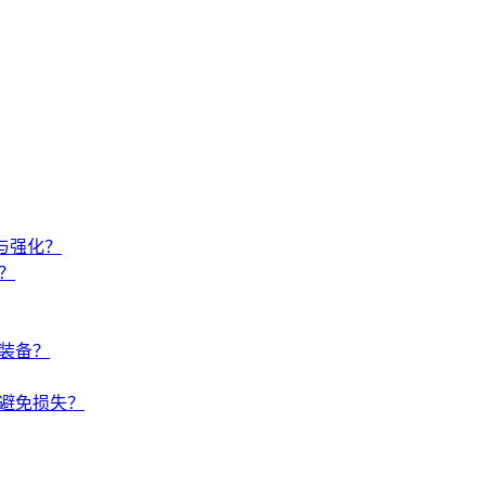
与强化？
？
装备？
避免损失？