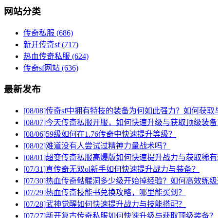
网站分类
传奇私服
(686)
新开传奇sf
(717)
热血传奇私服
(624)
传奇sf网站
(636)
最新发布
[08/08]
传奇sf中拥有特技的装备为何如此强力？如何获取
[08/07]
今天传奇私服开服，如何快速升级与获取顶级装备
[08/06]
59级如何在1.76传奇中快速提升等级？
[08/02]
难道没有人尝试过精神力量战术吗？
[08/01]
超变传奇私服高爆版如何快速提升战力与获取稀有
[07/31]
真传奇无双ol新手如何快速提升战力与装备？
[07/30]
热血传奇骷髅洞多少级开始掉经验？如何高效练级
[07/29]
热血传奇技能书兑换攻略，哪里能买到？
[07/28]
武神觉醒如何快速提升战力与技能搭配？
[07/27]
新开复古传奇私服如何快速升级与获取顶级装备？