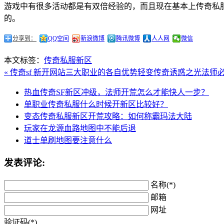
游戏中有很多活动都是有双倍经验的，而且现在基本上传奇私
的。
分享到：
QQ空间
新浪微博
腾讯微博
人人网
微信
本文标签：
传奇私服新区
« 传奇sf 新开网站三大职业的各自优势
轻变传奇诱惑之光法师必
热血传奇SF新区冲级，法师开荒怎么才能快人一步？
单职业传奇私服什么时候开新区比较好？
变态传奇私服新区开荒攻略：如何称霸玛法大陆
玩家在龙源血路地图中不能后退
道士单刷地图要注意什么
发表评论:
名称(*)
邮箱
网址
验证码(*)