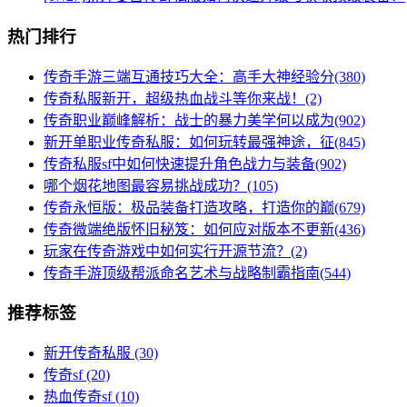
热门排行
传奇手游三端互通技巧大全：高手大神经验分(380)
传奇私服新开，超级热血战斗等你来战！(2)
传奇职业巅峰解析：战士的暴力美学何以成为(902)
新开单职业传奇私服：如何玩转最强神途，征(845)
传奇私服sf中如何快速提升角色战力与装备(902)
哪个烟花地图最容易挑战成功？(105)
传奇永恒版：极品装备打造攻略，打造你的巅(679)
传奇微端绝版怀旧秘笈：如何应对版本不更新(436)
玩家在传奇游戏中如何实行开源节流？(2)
传奇手游顶级帮派命名艺术与战略制霸指南(544)
推荐标签
新开传奇私服
(30)
传奇sf
(20)
热血传奇sf
(10)