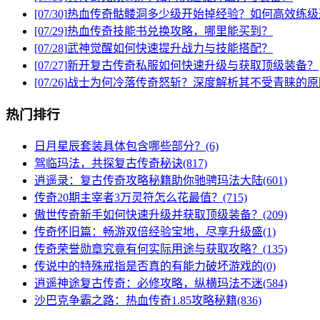
[07/30]
热血传奇骷髅洞多少级开始掉经验？如何高效练级
[07/29]
热血传奇技能书兑换攻略，哪里能买到？
[07/28]
武神觉醒如何快速提升战力与技能搭配？
[07/27]
新开复古传奇私服如何快速升级与获取顶级装备？
[07/26]
战士为何冷落传奇怒斩？深度解析其不受青睐的原
热门排行
日月星辰套装具体包含哪些部分？(6)
驾临玛法，共探复古传奇秘诀(817)
逍遥录：复古传奇攻略秘籍助你驰骋玛法大陆(601)
传奇20期主宰者3万灵符怎么花最值？(715)
傲世传奇新手如何快速升级并获取顶级装备？(209)
传奇怀旧篇：畅游双倍经验宝地，尽享升级盛(1)
传奇荣誉勋章究竟有何实际用途与获取攻略？(135)
传说中的特殊戒指是否真的有能力破坏游戏的(0)
逍遥神途复古传奇：必修攻略，纵横玛法不迷(584)
沙巴克争霸之路：热血传奇1.85攻略秘籍(836)