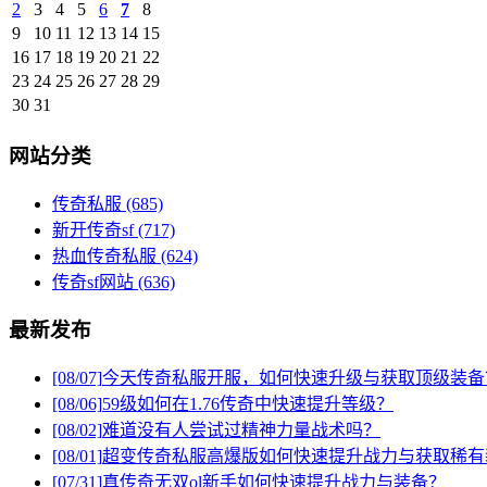
2
3
4
5
6
7
8
9
10
11
12
13
14
15
16
17
18
19
20
21
22
23
24
25
26
27
28
29
30
31
网站分类
传奇私服
(685)
新开传奇sf
(717)
热血传奇私服
(624)
传奇sf网站
(636)
最新发布
[08/07]
今天传奇私服开服，如何快速升级与获取顶级装备
[08/06]
59级如何在1.76传奇中快速提升等级？
[08/02]
难道没有人尝试过精神力量战术吗？
[08/01]
超变传奇私服高爆版如何快速提升战力与获取稀有
[07/31]
真传奇无双ol新手如何快速提升战力与装备？