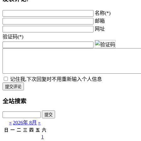
名称(*)
邮箱
网址
验证码(*)
记住我,下次回复时不用重新输入个人信息
提交评论
全站搜索
«
2026年 8月
»
日
一
二
三
四
五
六
1