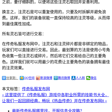
之前，要仔细斟酌，以便将这些注灵石取回并妥善利用。
换言之，注灵石是可以重复使用的，只要及时拆解并避免浪
费。这样，我们的装备就能一直保持较高的注灵等级，从而得
到最佳属性加成。
所有灵石皆可进行交易：
在传奇私服发布网中，注灵石和注灵碎片都是非绑定的物品，
玩家们可以直接进行交易。因此，最划算的方法是使用小号角
色收集一些注灵石或碎片，然后将它们交易给自己的主要角
色。这样我们就可以用最少的花费让主要角色的装备拥有最佳
的注灵效果。
分享到：
QQ空间
新浪微博
腾讯微博
人人网
微信
本文标签：
传奇私服发布网
« 这里提供了《传奇私服》游戏中各职业所需的技能书大全，
让我们一起回顾经典，畅玩《热血传奇》并在传奇发布网8 »
最新传奇私服哪里找，开服信息全攻略？