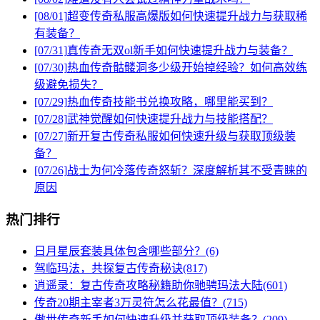
[08/01]
超变传奇私服高爆版如何快速提升战力与获取稀
有装备？
[07/31]
真传奇无双ol新手如何快速提升战力与装备？
[07/30]
热血传奇骷髅洞多少级开始掉经验？如何高效练
级避免损失？
[07/29]
热血传奇技能书兑换攻略，哪里能买到？
[07/28]
武神觉醒如何快速提升战力与技能搭配？
[07/27]
新开复古传奇私服如何快速升级与获取顶级装
备？
[07/26]
战士为何冷落传奇怒斩？深度解析其不受青睐的
原因
热门排行
日月星辰套装具体包含哪些部分？(6)
驾临玛法，共探复古传奇秘诀(817)
逍遥录：复古传奇攻略秘籍助你驰骋玛法大陆(601)
传奇20期主宰者3万灵符怎么花最值？(715)
傲世传奇新手如何快速升级并获取顶级装备？(209)