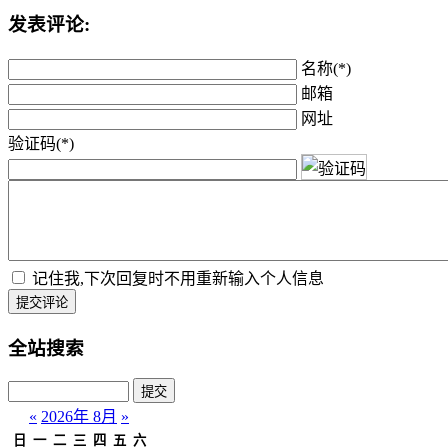
发表评论:
名称(*)
邮箱
网址
验证码(*)
记住我,下次回复时不用重新输入个人信息
提交评论
全站搜索
«
2026年 8月
»
日
一
二
三
四
五
六