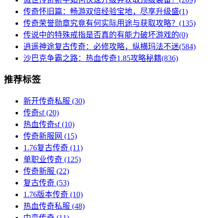
传奇怀旧篇：畅游双倍经验宝地，尽享升级盛(1)
传奇荣誉勋章究竟有何实际用途与获取攻略？(135)
传说中的特殊戒指是否真的有能力破坏游戏的(0)
逍遥神途复古传奇：必修攻略，纵横玛法不迷(584)
沙巴克争霸之路：热血传奇1.85攻略秘籍(836)
推荐标签
新开传奇私服
(30)
传奇sf
(20)
热血传奇sf
(10)
传奇新服网
(15)
1.76复古传奇
(11)
单职业传奇
(125)
传奇新服
(22)
复古传奇
(53)
1.76版本传奇
(10)
热血传奇私服
(48)
中变传奇
(11)