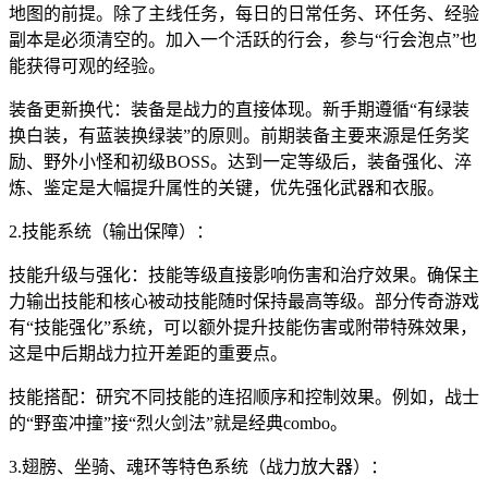
地图的前提。除了主线任务，每日的日常任务、环任务、经验
副本是必须清空的。加入一个活跃的行会，参与“行会泡点”也
能获得可观的经验。
装备更新换代：装备是战力的直接体现。新手期遵循“有绿装
换白装，有蓝装换绿装”的原则。前期装备主要来源是任务奖
励、野外小怪和初级BOSS。达到一定等级后，装备强化、淬
炼、鉴定是大幅提升属性的关键，优先强化武器和衣服。
2.技能系统（输出保障）：
技能升级与强化：技能等级直接影响伤害和治疗效果。确保主
力输出技能和核心被动技能随时保持最高等级。部分传奇游戏
有“技能强化”系统，可以额外提升技能伤害或附带特殊效果，
这是中后期战力拉开差距的重要点。
技能搭配：研究不同技能的连招顺序和控制效果。例如，战士
的“野蛮冲撞”接“烈火剑法”就是经典combo。
3.翅膀、坐骑、魂环等特色系统（战力放大器）：