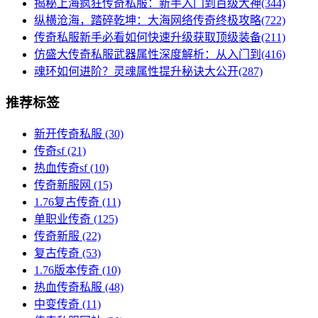
揭秘上海疯狂传奇私服：新手入门到百级大神(344)
纵横沧海，踏碎乾坤：大海网络传奇终极攻略(722)
传奇私服新手必看如何快速升级获取顶级装备(211)
仿盛大传奇私服武器属性深度解析：从入门到(416)
魂环如何进阶？灵魂属性提升秘诀大公开(287)
推荐标签
新开传奇私服
(30)
传奇sf
(21)
热血传奇sf
(10)
传奇新服网
(15)
1.76复古传奇
(11)
单职业传奇
(125)
传奇新服
(22)
复古传奇
(53)
1.76版本传奇
(10)
热血传奇私服
(48)
中变传奇
(11)