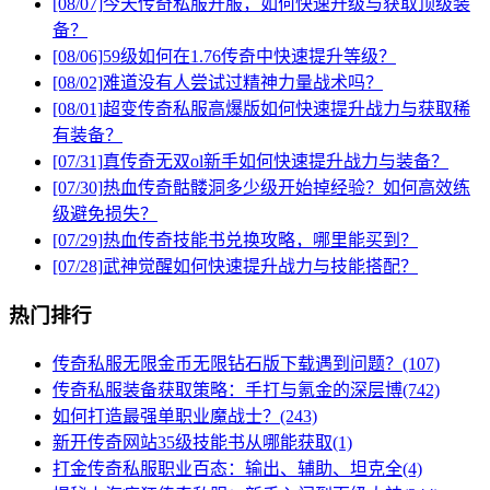
[08/07]
今天传奇私服开服，如何快速升级与获取顶级装
备？
[08/06]
59级如何在1.76传奇中快速提升等级？
[08/02]
难道没有人尝试过精神力量战术吗？
[08/01]
超变传奇私服高爆版如何快速提升战力与获取稀
有装备？
[07/31]
真传奇无双ol新手如何快速提升战力与装备？
[07/30]
热血传奇骷髅洞多少级开始掉经验？如何高效练
级避免损失？
[07/29]
热血传奇技能书兑换攻略，哪里能买到？
[07/28]
武神觉醒如何快速提升战力与技能搭配？
热门排行
传奇私服无限金币无限钻石版下载遇到问题？(107)
传奇私服装备获取策略：手打与氪金的深层博(742)
如何打造最强单职业魔战士？(243)
新开传奇网站35级技能书从哪能获取(1)
打金传奇私服职业百态：输出、辅助、坦克全(4)