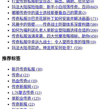
打金传奇私服职业百态：输出、辅助、坦克全(4)
玛法大陆探险指南：新手小白闯荡传奇，百问(843)
嘟嘟传奇中的道士选技能要看自己的需求(2)
传奇私服沙巴克花屏补丁如何安装并解决画面(171)
风暴中的铁壁——传奇战士防御体系深度构建(586)
如何为福利送礼老人单职业登陆器选择合适的(206)
传奇私服汹涌来袭，四大伏魔攻略揭秘，助你(456)
传奇私服中幸运九战士：令人望而生畏的强悍(10)
玛法大陆寻踪迹，神龙将军何处寻？(556)
推荐标签
新开传奇私服
(30)
传奇sf
(21)
热血传奇sf
(10)
传奇新服网
(15)
1.76复古传奇
(11)
单职业传奇
(125)
传奇新服
(22)