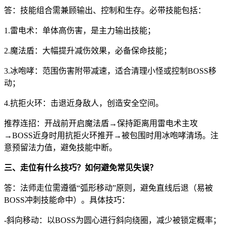
答：技能组合需兼顾输出、控制和生存。必带技能包括：
1.雷电术：单体高伤害，是主力输出技能；
2.魔法盾：大幅提升减伤效果，必备保命技能；
3.冰咆哮：范围伤害附带减速，适合清理小怪或控制BOSS移
动；
4.抗拒火环：击退近身敌人，创造安全空间。
推荐连招：开战前开启魔法盾→保持距离用雷电术主攻
→BOSS近身时用抗拒火环推开→被包围时用冰咆哮清场。注
意预留法力值，避免技能中断。
三、走位有什么技巧？如何避免常见失误？
答：法师走位需遵循“弧形移动”原则，避免直线后退（易被
BOSS冲刺技能命中）。具体技巧：
-斜向移动：以BOSS为圆心进行斜向绕圈，减少被锁定概率；