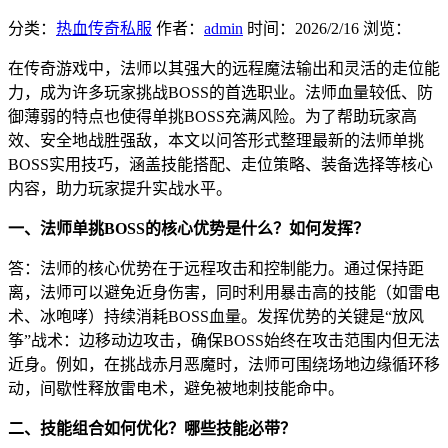
分类：
热血传奇私服
作者：
admin
时间：
2026/2/16
浏览：
在传奇游戏中，法师以其强大的远程魔法输出和灵活的走位能
力，成为许多玩家挑战BOSS的首选职业。法师血量较低、防
御薄弱的特点也使得单挑BOSS充满风险。为了帮助玩家高
效、安全地战胜强敌，本文以问答形式整理最新的法师单挑
BOSS实用技巧，涵盖技能搭配、走位策略、装备选择等核心
内容，助力玩家提升实战水平。
一、法师单挑BOSS的核心优势是什么？如何发挥？
答：法师的核心优势在于远程攻击和控制能力。通过保持距
离，法师可以避免近身伤害，同时利用暴击高的技能（如雷电
术、冰咆哮）持续消耗BOSS血量。发挥优势的关键是“放风
筝”战术：边移动边攻击，确保BOSS始终在攻击范围内但无法
近身。例如，在挑战赤月恶魔时，法师可围绕场地边缘循环移
动，间歇性释放雷电术，避免被地刺技能命中。
二、技能组合如何优化？哪些技能必带？