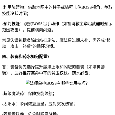
-利用障碍物：借助地图中的柱子或墙壁卡住BOSS视角，争取
技能冷却时间；
-预判技能：观察BOSS起手动作（如祖玛教主举起武器时预示
范围攻击），提前横向闪避。
常见失误包括贪输出站桩施法、魔法盾过期未补，需养成“移
动—攻击—补盾”的循环习惯。
四、装备和药水如何配置？
答：装备优先选择提升魔法上限和闪避的套装（如法神套
装），武器推荐高命中率的骨玉权杖。药水必备：
-超级魔法药：保障技能续航；
-太阳水：瞬间恢复血量，应对突发伤害；
-随机传送卷：危急时脱离战场。