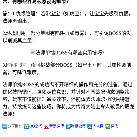
六、有哪些容易被忽视的细节？
答：1.仇恨管理：若带宝宝（如虎卫），让宝宝先吸引仇恨，
法师再输出；
2.环境利用：部分地图有陷阱（如毒雾），可引诱BOSS触发
以削减其血量；
3.时间把控：夜间挑战部分BOSS（如尸王）时，其属性会削
弱，可降低难度。
法师单挑BOSS的成功离不开精细的操作和充分的准备。通过
优化技能循环、强化走位意识，并针对不同战况动态调整策
略，玩家不仅能提升通关效率，还能体验法师职业的独特魅
力。持续练习这些技巧，你将成为传奇大陆上令人敬畏的屠龙
法师！
分享到：
QQ空间
新浪微博
腾讯微博
人人网
微信