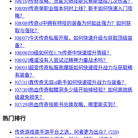
[08/10]
传奇攻略：流星火雨技能究竟能造成几次伤害？
[08/09]
传奇单职业版本何时上线？新手如何快速入门攻
略？
[08/08]
传奇sf中拥有特技的装备为何如此强力？如何获
取与强化？
[08/07]
今天传奇私服开服，如何快速升级与获取顶级装
备？
[08/06]
59级如何在1.76传奇中快速提升等级？
[08/02]
难道没有人尝试过精神力量战术吗？
[08/01]
超变传奇私服高爆版如何快速提升战力与获取稀
有装备？
[07/31]
真传奇无双ol新手如何快速提升战力与装备？
[07/30]
热血传奇骷髅洞多少级开始掉经验？如何高效练
级避免损失？
[07/29]
热血传奇技能书兑换攻略，哪里能买到？
热门排行
传奇游戏类手游平台之选，何者更为出众？(559)