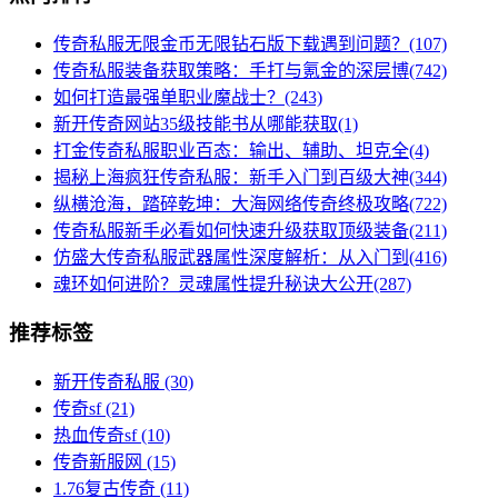
传奇私服无限金币无限钻石版下载遇到问题？(107)
传奇私服装备获取策略：手打与氪金的深层博(742)
如何打造最强单职业魔战士？(243)
新开传奇网站35级技能书从哪能获取(1)
打金传奇私服职业百态：输出、辅助、坦克全(4)
揭秘上海疯狂传奇私服：新手入门到百级大神(344)
纵横沧海，踏碎乾坤：大海网络传奇终极攻略(722)
传奇私服新手必看如何快速升级获取顶级装备(211)
仿盛大传奇私服武器属性深度解析：从入门到(416)
魂环如何进阶？灵魂属性提升秘诀大公开(287)
推荐标签
新开传奇私服
(30)
传奇sf
(21)
热血传奇sf
(10)
传奇新服网
(15)
1.76复古传奇
(11)