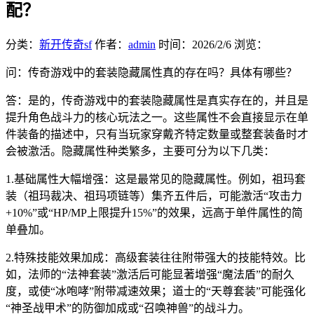
配？
分类：
新开传奇sf
作者：
admin
时间：
2026/2/6
浏览：
问：传奇游戏中的套装隐藏属性真的存在吗？具体有哪些？
答：是的，传奇游戏中的套装隐藏属性是真实存在的，并且是
提升角色战斗力的核心玩法之一。这些属性不会直接显示在单
件装备的描述中，只有当玩家穿戴齐特定数量或整套装备时才
会被激活。隐藏属性种类繁多，主要可分为以下几类：
1.基础属性大幅增强：这是最常见的隐藏属性。例如，祖玛套
装（祖玛裁决、祖玛项链等）集齐五件后，可能激活“攻击力
+10%”或“HP/MP上限提升15%”的效果，远高于单件属性的简
单叠加。
2.特殊技能效果加成：高级套装往往附带强大的技能特效。比
如，法师的“法神套装”激活后可能显著增强“魔法盾”的耐久
度，或使“冰咆哮”附带减速效果；道士的“天尊套装”可能强化
“神圣战甲术”的防御加成或“召唤神兽”的战斗力。