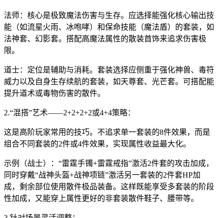
法师：核心是极致魔法伤害与生存。应选择能强化核心输出技
能（如流星火雨、冰咆哮）和保命技能（魔法盾）的套装，如
法神套、幻影套。搭配高魔法属性的散装首饰来追求伤害极
限。
道士：定位是辅助与消耗。套装选择应侧重于强化神兽、毒符
威力以及自身生存续航的套装，如天尊套、光芒套。可搭配能
提升道术或毒物伤害的散件。
2.“混搭”艺术——2+2+2+2或4+4策略：
这是高阶玩家常用的技巧。不追求单一套装的8件效果，而是
组合不同套装的2件或4件效果，实现属性收益最大化。
示例（战士）：“雷霆手镯+雷霆戒指”激活2件套的攻击加成，
同时穿戴“战神头盔+战神项链”激活另一套装的2件套HP加
成，剩余部位使用散件极品装备。这样既能享受多套装的阶段
性加成，又能穿上属性更好的非套装散件鞋子、腰带等。
3.针对场景灵活调整：