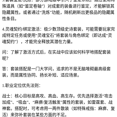
殊道具（如“鉴定卷轴”）对成套的装备进行鉴定，才能解锁其
隐藏属性。或者通过“洗炼”功能，随机刷新出更极品的隐藏属
性条目。
4.灵魂契约/绑定激活：极少数顶级史诗套装，可能需要玩家完
成特定任务或使用“灵魂宝石”将套装与角色绑定（即达成“灵
魂契约”），才能完全释放其潜在力量。
问：了解了激活方式后，在实战中应该如何科学地搭配套装
呢？
答：套装搭配是一门大学问，追求的不是无脑堆砌最高级套
装，而是属性协同、扬长补短、适应场景。
1.职业定位优先法则：
战士：核心目标是高攻、高血、高生存。优先选择激活“攻击
加成”、“吸血”、“麻痹/复活触发”属性的套装，如雷霆套、战
神套。搭配时，可考虑用一两件散装（如特殊戒指：麻痹、复
活）来弥补套装在某些方面的不足。