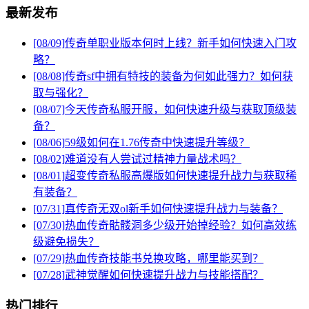
最新发布
[08/09]
传奇单职业版本何时上线？新手如何快速入门攻
略？
[08/08]
传奇sf中拥有特技的装备为何如此强力？如何获
取与强化？
[08/07]
今天传奇私服开服，如何快速升级与获取顶级装
备？
[08/06]
59级如何在1.76传奇中快速提升等级？
[08/02]
难道没有人尝试过精神力量战术吗？
[08/01]
超变传奇私服高爆版如何快速提升战力与获取稀
有装备？
[07/31]
真传奇无双ol新手如何快速提升战力与装备？
[07/30]
热血传奇骷髅洞多少级开始掉经验？如何高效练
级避免损失？
[07/29]
热血传奇技能书兑换攻略，哪里能买到？
[07/28]
武神觉醒如何快速提升战力与技能搭配？
热门排行