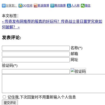
分享到：
QQ空间
新浪微博
腾讯微博
人人网
微信
本文标签：
« 传奇发布网推荐的服真的好玩吗？
传奇战士昔日噩梦究竟如
何破解？ »
发表评论:
名称(*)
邮箱
网址
验证码(*)
记住我,下次回复时不用重新输入个人信息
提交评论