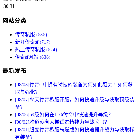
30
31
网站分类
传奇私服
(686)
新开传奇sf
(717)
热血传奇私服
(624)
传奇sf网站
(636)
最新发布
[08/08]
传奇sf中拥有特技的装备为何如此强力？如何获
取与强化？
[08/07]
今天传奇私服开服，如何快速升级与获取顶级装
备？
[08/06]
59级如何在1.76传奇中快速提升等级？
[08/02]
难道没有人尝试过精神力量战术吗？
[08/01]
超变传奇私服高爆版如何快速提升战力与获取稀
有装备？