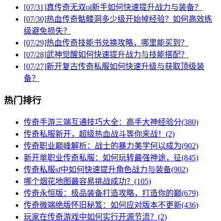
[07/31]
真传奇无双ol新手如何快速提升战力与装备？
[07/30]
热血传奇骷髅洞多少级开始掉经验？如何高效练
级避免损失？
[07/29]
热血传奇技能书兑换攻略，哪里能买到？
[07/28]
武神觉醒如何快速提升战力与技能搭配？
[07/27]
新开复古传奇私服如何快速升级与获取顶级装
备？
热门排行
传奇手游三端互通技巧大全：高手大神经验分(380)
传奇私服新开，超级热血战斗等你来战！(2)
传奇职业巅峰解析：战士的暴力美学何以成为(902)
新开单职业传奇私服：如何玩转最强神途，征(845)
传奇私服sf中如何快速提升角色战力与装备(902)
哪个烟花地图最容易挑战成功？(105)
传奇永恒版：极品装备打造攻略，打造你的巅(679)
传奇微端绝版怀旧秘笈：如何应对版本不更新(436)
玩家在传奇游戏中如何实行开源节流？(2)