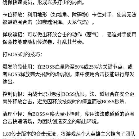
确保快速减员，形成以多打少的局面。
卡位释放：利用地形（如墙角、障碍物）卡住对手，使其无法
躲避范围合击（如噬魂沼泽、火龙气焰）。
佯攻骗招：可以做出释放合击的动作（蓄气），逼迫对手使用
保命技能或随机传送卷，打乱其节奏。
打BOSS时的技巧：
爆发阶段使用：在BOSS血量降至50%或25%等关键节点，或
者BOSS释放完大招后的虚弱期，集中使用合击技能进行爆发
输出。
控制仇恨：由战士职业吸引BOSS仇恨，法、道组合在安全距
离外释放合击，避免因释放技能时的僵直而被BOSS秒杀。
清理小怪：当BOSS召唤大量小怪时，使用法法或道道的范围
合击快速清场，为团队创造安全的输出环境。
1.80传奇版本的合击玩法，将游戏从个人英雄主义推向了团队