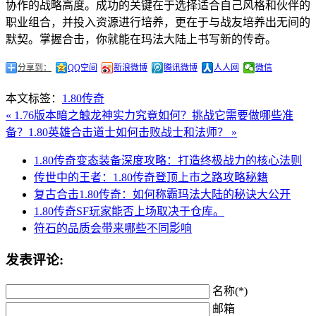
协作的战略高度。成功的关键在于选择适合自己风格和伙伴的
职业组合，并投入资源进行培养，更在于与战友培养出无间的
默契。掌握合击，你就能在玛法大陆上书写新的传奇。
分享到：
QQ空间
新浪微博
腾讯微博
人人网
微信
本文标签：
1.80传奇
« 1.76版本暗之触龙神实力究竟如何？挑战它需要做哪些准
备？
1.80英雄合击道士如何击败战士和法师？ »
1.80传奇变态装备深度攻略：打造终极战力的核心法则
传世中的王者：1.80传奇登顶上市之路攻略秘籍
复古合击1.80传奇：如何称霸玛法大陆的秘诀大公开
1.80传奇SF玩家能否上场取决于仓库。
符石的品质会带来哪些不同影响
发表评论:
名称(*)
邮箱