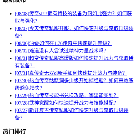
[08/08]
传奇sf中拥有特技的装备为何如此强力？如何获
取与强化？
[08/07]
今天传奇私服开服，如何快速升级与获取顶级装
备？
[08/06]
59级如何在1.76传奇中快速提升等级？
[08/02]
难道没有人尝试过精神力量战术吗？
[08/01]
超变传奇私服高爆版如何快速提升战力与获取稀
有装备？
[07/31]
真传奇无双ol新手如何快速提升战力与装备？
[07/30]
热血传奇骷髅洞多少级开始掉经验？如何高效练
级避免损失？
[07/29]
热血传奇技能书兑换攻略，哪里能买到？
[07/28]
武神觉醒如何快速提升战力与技能搭配？
[07/27]
新开复古传奇私服如何快速升级与获取顶级装
备？
热门排行