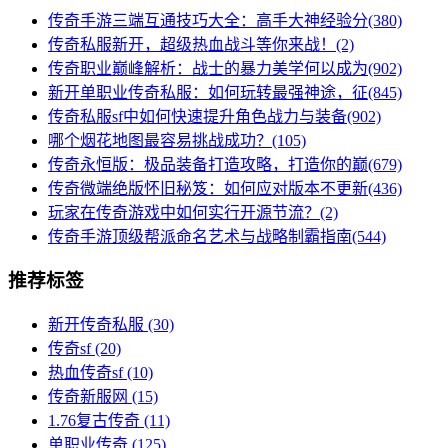
传奇手游三端互通技巧大全：高手大神经验分(380)
传奇私服新开，超级热血战斗等你来战！(2)
传奇职业巅峰解析：战士的暴力美学何以成为(902)
新开单职业传奇私服：如何玩转最强神途，征(845)
传奇私服sf中如何快速提升角色战力与装备(902)
哪个烟花地图最容易挑战成功？(105)
传奇永恒版：极品装备打造攻略，打造你的巅(679)
传奇微端绝版怀旧秘笈：如何应对版本不更新(436)
玩家在传奇游戏中如何实行开源节流？(2)
传奇手游顶级帮派命名艺术与战略制霸指南(544)
推荐标签
新开传奇私服
(30)
传奇sf
(20)
热血传奇sf
(10)
传奇新服网
(15)
1.76复古传奇
(11)
单职业传奇
(125)