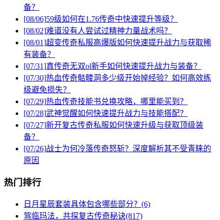
备？
[08/06]
59级如何在1.76传奇中快速提升等级？
[08/02]
难道没有人尝试过精神力量战术吗？
[08/01]
超变传奇私服高爆版如何快速提升战力与获取稀
有装备？
[07/31]
真传奇无双ol新手如何快速提升战力与装备？
[07/30]
热血传奇骷髅洞多少级开始掉经验？如何高效练
级避免损失？
[07/29]
热血传奇技能书兑换攻略，哪里能买到？
[07/28]
武神觉醒如何快速提升战力与技能搭配？
[07/27]
新开复古传奇私服如何快速升级与获取顶级装
备？
[07/26]
战士为何冷落传奇怒斩？深度解析其不受青睐的
原因
热门排行
日月星辰套装具体包含哪些部分？(6)
驾临玛法，共探复古传奇秘诀(817)