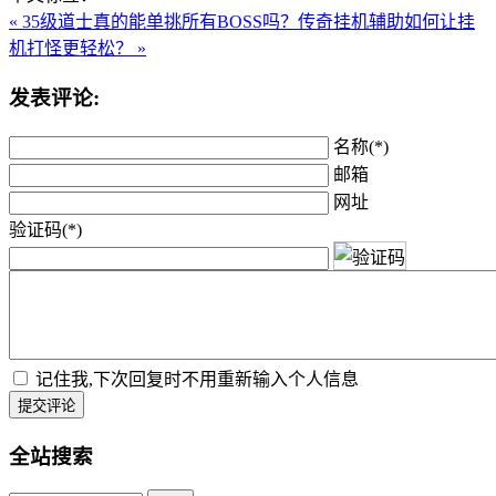
« 35级道士真的能单挑所有BOSS吗？
传奇挂机辅助如何让挂
机打怪更轻松？ »
发表评论:
名称(*)
邮箱
网址
验证码(*)
记住我,下次回复时不用重新输入个人信息
提交评论
全站搜索