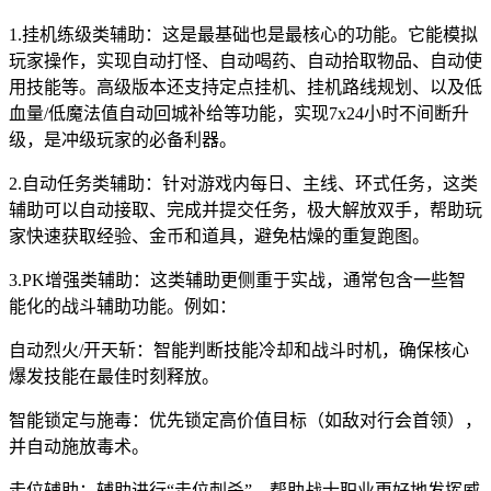
1.挂机练级类辅助：这是最基础也是最核心的功能。它能模拟
玩家操作，实现自动打怪、自动喝药、自动拾取物品、自动使
用技能等。高级版本还支持定点挂机、挂机路线规划、以及低
血量/低魔法值自动回城补给等功能，实现7x24小时不间断升
级，是冲级玩家的必备利器。
2.自动任务类辅助：针对游戏内每日、主线、环式任务，这类
辅助可以自动接取、完成并提交任务，极大解放双手，帮助玩
家快速获取经验、金币和道具，避免枯燥的重复跑图。
3.PK增强类辅助：这类辅助更侧重于实战，通常包含一些智
能化的战斗辅助功能。例如：
自动烈火/开天斩：智能判断技能冷却和战斗时机，确保核心
爆发技能在最佳时刻释放。
智能锁定与施毒：优先锁定高价值目标（如敌对行会首领），
并自动施放毒术。
走位辅助：辅助进行“走位刺杀”，帮助战士职业更好地发挥威