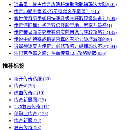
逍遥录：复古传奇攻略秘籍助你驰骋玛法大陆(601)
传奇20期主宰者3万灵符怎么花最值？(715)
傲世传奇新手如何快速升级并获取顶级装备？(209)
传奇怀旧篇：畅游双倍经验宝地，尽享升级盛(1)
传奇荣誉勋章究竟有何实际用途与获取攻略？(135)
传说中的特殊戒指是否真的有能力破坏游戏的(0)
逍遥神途复古传奇：必修攻略，纵横玛法不迷(584)
沙巴克争霸之路：热血传奇1.85攻略秘籍(836)
推荐标签
新开传奇私服
(30)
传奇sf
(20)
热血传奇sf
(10)
传奇新服网
(15)
1.76复古传奇
(11)
单职业传奇
(125)
传奇新服
(22)
复古传奇
(53)