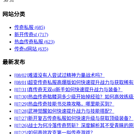
30
31
网站分类
传奇私服
(685)
新开传奇sf
(717)
热血传奇私服
(623)
传奇sf网站
(635)
最新发布
[08/02]
难道没有人尝试过精神力量战术吗？
[08/01]
超变传奇私服高爆版如何快速提升战力与获取稀有
[07/31]
真传奇无双ol新手如何快速提升战力与装备？
[07/30]
热血传奇骷髅洞多少级开始掉经验？如何高效练级
[07/29]
热血传奇技能书兑换攻略，哪里能买到？
[07/28]
武神觉醒如何快速提升战力与技能搭配？
[07/27]
新开复古传奇私服如何快速升级与获取顶级装备？
[07/26]
战士为何冷落传奇怒斩？深度解析其不受青睐的原
[07/25]
如何高效攻克第一拟传奇游戏？