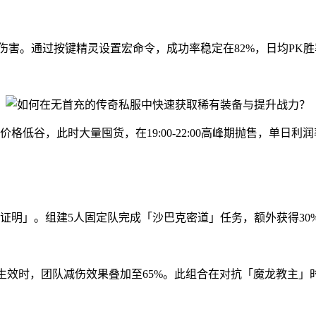
伤害。通过按键精灵设置宏命令，成功率稳定在82%，日均PK胜
谷，此时大量囤货，在19:00-22:00高峰期抛售，单日利润率
转生证明」。组建5人固定队完成「沙巴克密道」任务，额外获得30
生效时，团队减伤效果叠加至65%。此组合在对抗「魔龙教主」时