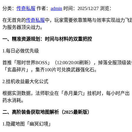
分类：
传奇私服
作者：
admin
时间：
2025/12/27
浏览：
在无首充的
传奇私服
中，玩家需要依靠策略与效率实现战力飞
为服务器顶尖战力。
一、精准资源规划：时间与材料的双重把控
1.每日必做优先级
首推「限时世界BOSS」（12:00/20:00刷新），掉落
「玄晶碎片」，集齐100片可兑换武器强化石。
2.挂机收益最大化公式
根据实测数据，法师职业在「赤月巢穴」挂机时，每小时产出「圣
药水消耗。
二、高阶装备获取地图解析（2025最新版）
1.隐藏地图「幽冥幻境」