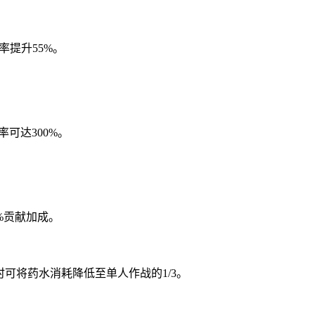
率提升55%。
可达300%。
%贡献加成。
可将药水消耗降低至单人作战的1/3。