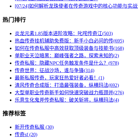
[07/24]
如何解析龙珠使者在传奇游戏中的核心功能与实战
热门排行
炎龙元素1.85版本进阶攻略：叱咤传奇江(503)
热血传奇挂机辅助免费版：新手小白必问的传(695)
如何在传奇私服中高效获取顶级装备与技能书(168)
单职业天泣暗黑：巅峰强者之路，探索未知的(2)
传奇私服：隐藏NPC任务触发条件是什么？(978)
传奇世界：征战沙场，谁与争锋(314)
最新私服传奇，玩家狂热爱好者必看！(1)
清风传奇合成版：打造最强装备，纵横玛法(692)
大型单职业传奇新手如何快速突破战力瓶颈并(276)
乐意生化鬼斧传奇私服：破关斩将，纵横玛法(4)
推荐标签
新开传奇私服
(30)
传奇sf
(20)