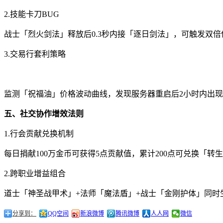
2.技能卡刀BUG
战士「烈火剑法」释放后0.3秒内接「逐日剑法」，可触发双倍
3.交易行套利策略
监测「祝福油」价格波动曲线，发现服务器重启后2小时内出现价格低
五、社交协作增效法则
1.行会贡献兑换机制
每日捐献100万金币可获得5点贡献值，累计200点可兑换「
2.跨职业增益组合
道士「神圣战甲术」+法师「魔法盾」+战士「金刚护体」同时
分享到：
QQ空间
新浪微博
腾讯微博
人人网
微信