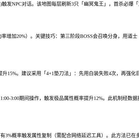
174)触发NPC对话。该地图每层刷新3只「幽冥鬼王」，首杀
功率增加20%）。关键技巧：第三阶段BOSS会召唤分身，用道
升15%。建议采用「4+1垫刀法」：先用白装失败4次，再强化
1:00-3:00期间操作，触发极品属性概率提升12%。此机制经
时有3%概率触发属性复制（需配合网络延迟工具）。此方法已