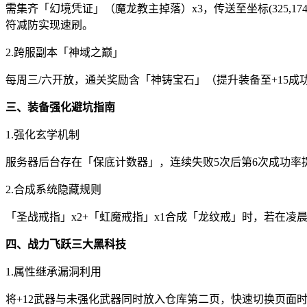
需集齐「幻境凭证」（魔龙教主掉落）x3，传送至坐标(325,
符减防实现速刷。
2.跨服副本「神域之巅」
每周三/六开放，通关奖励含「神铸宝石」（提升装备至+15成
三、装备强化避坑指南
1.强化玄学机制
服务器后台存在「保底计数器」，连续失败5次后第6次成功率提
2.合成系统隐藏规则
「圣战戒指」x2+「虹魔戒指」x1合成「龙纹戒」时，若在凌晨
四、战力飞跃三大黑科技
1.属性继承漏洞利用
将+12武器与未强化武器同时放入仓库第二页，快速切换页面