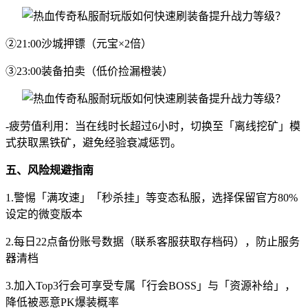
②21:00沙城押镖（元宝×2倍）
③23:00装备拍卖（低价捡漏橙装）
-疲劳值利用：当在线时长超过6小时，切换至「离线挖矿」模
式获取黑铁矿，避免经验衰减惩罚。
五、风险规避指南
1.警惕「满攻速」「秒杀挂」等变态私服，选择保留官方80%
设定的微变版本
2.每日22点备份账号数据（联系客服获取存档码），防止服务
器清档
3.加入Top3行会可享受专属「行会BOSS」与「资源补给」，
降低被恶意PK爆装概率