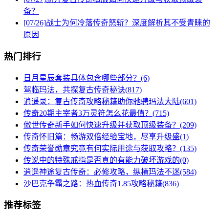
备？
[07/26]
战士为何冷落传奇怒斩？深度解析其不受青睐的
原因
热门排行
日月星辰套装具体包含哪些部分？(6)
驾临玛法，共探复古传奇秘诀(817)
逍遥录：复古传奇攻略秘籍助你驰骋玛法大陆(601)
传奇20期主宰者3万灵符怎么花最值？(715)
傲世传奇新手如何快速升级并获取顶级装备？(209)
传奇怀旧篇：畅游双倍经验宝地，尽享升级盛(1)
传奇荣誉勋章究竟有何实际用途与获取攻略？(135)
传说中的特殊戒指是否真的有能力破坏游戏的(0)
逍遥神途复古传奇：必修攻略，纵横玛法不迷(584)
沙巴克争霸之路：热血传奇1.85攻略秘籍(836)
推荐标签