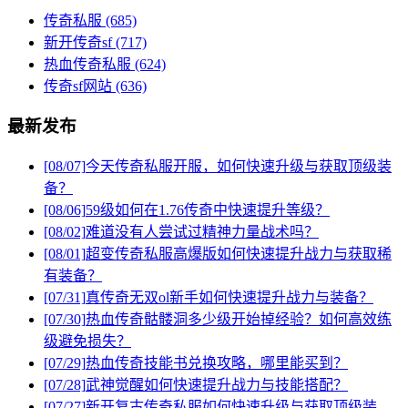
传奇私服
(685)
新开传奇sf
(717)
热血传奇私服
(624)
传奇sf网站
(636)
最新发布
[08/07]
今天传奇私服开服，如何快速升级与获取顶级装
备？
[08/06]
59级如何在1.76传奇中快速提升等级？
[08/02]
难道没有人尝试过精神力量战术吗？
[08/01]
超变传奇私服高爆版如何快速提升战力与获取稀
有装备？
[07/31]
真传奇无双ol新手如何快速提升战力与装备？
[07/30]
热血传奇骷髅洞多少级开始掉经验？如何高效练
级避免损失？
[07/29]
热血传奇技能书兑换攻略，哪里能买到？
[07/28]
武神觉醒如何快速提升战力与技能搭配？
[07/27]
新开复古传奇私服如何快速升级与获取顶级装