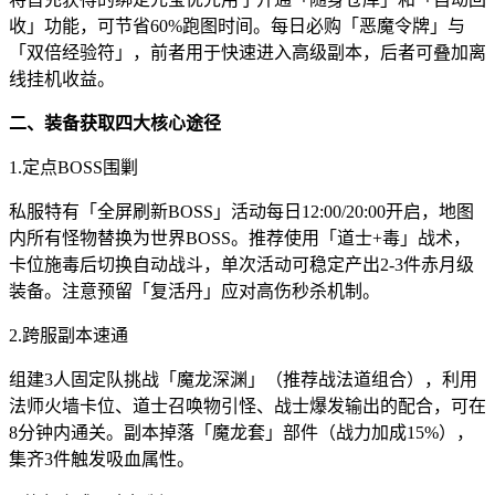
收」功能，可节省60%跑图时间。每日必购「恶魔令牌」与
「双倍经验符」，前者用于快速进入高级副本，后者可叠加离
线挂机收益。
二、装备获取四大核心途径
1.定点BOSS围剿
私服特有「全屏刷新BOSS」活动每日12:00/20:00开启，地图
内所有怪物替换为世界BOSS。推荐使用「道士+毒」战术，
卡位施毒后切换自动战斗，单次活动可稳定产出2-3件赤月级
装备。注意预留「复活丹」应对高伤秒杀机制。
2.跨服副本速通
组建3人固定队挑战「魔龙深渊」（推荐战法道组合），利用
法师火墙卡位、道士召唤物引怪、战士爆发输出的配合，可在
8分钟内通关。副本掉落「魔龙套」部件（战力加成15%），
集齐3件触发吸血属性。