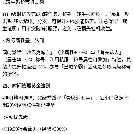
2.转生系统节点规划
在80级时优先完成3转任务，解锁「转生技能树」。选择「攻
击系-狂龙紫电」分支，可提升30%技能伤害。注意保留「转
生证明」用于突破5转瓶颈，避免卡级损失挂机收益。
3.称号属性叠加法则
同时激活「沙巴克城主」（全属性+10%）与「首充达人」
（暴击率+5%）称号，利用私服「称号属性可叠加」特性，总
战力提升幅度达18%。参与「皇城争霸」活动是获取高级称号
的捷径。
四、时间管理黄金法则
-挂机地图选择：80级前蹲守「骨魔洞五层」，每小时稳定产
出20W经验+5件祖玛装备
-活动优先级：
①19:30行会篝火（经验×300%）