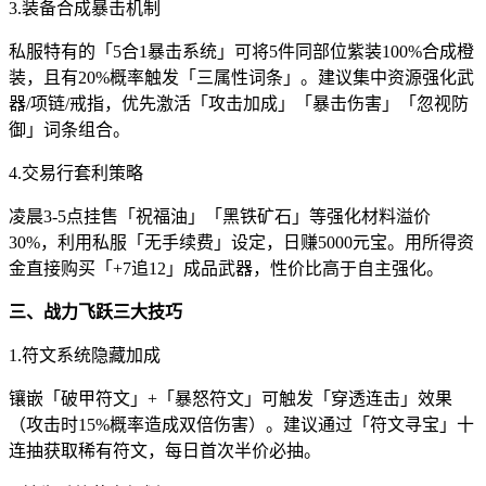
3.装备合成暴击机制
私服特有的「5合1暴击系统」可将5件同部位紫装100%合成橙
装，且有20%概率触发「三属性词条」。建议集中资源强化武
器/项链/戒指，优先激活「攻击加成」「暴击伤害」「忽视防
御」词条组合。
4.交易行套利策略
凌晨3-5点挂售「祝福油」「黑铁矿石」等强化材料溢价
30%，利用私服「无手续费」设定，日赚5000元宝。用所得资
金直接购买「+7追12」成品武器，性价比高于自主强化。
三、战力飞跃三大技巧
1.符文系统隐藏加成
镶嵌「破甲符文」+「暴怒符文」可触发「穿透连击」效果
（攻击时15%概率造成双倍伤害）。建议通过「符文寻宝」十
连抽获取稀有符文，每日首次半价必抽。