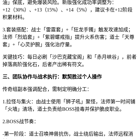
油」保底，避免爆装风险。新版强化成功率调整为：
+12（30%）、+13（15%）、+14（5%），建议卡在+12阶段
积累材料。
3.套装搭配：战士「雷霆套」+「狂龙手镯」触发攻速加成；
法师「烈焰套」+「紫碧螺戒指」提升火系伤害；道士「天尊
套」+「心灵护腕」强化治疗量。
关键技巧：每日必刷「沙巴克藏宝阁」和「赤月峡谷」，前者
掉落高阶强化石，后者产出稀有符文。
三、团队协作与战术执行：默契胜过个人操作
传奇组副本强调配合，需制定明确分工：
1.拉怪与集火：由战士使用「狮子吼」聚怪，法师第一时间铺
「火墙」清场，道士负责给BOSS挂毒并保护脆皮职业。
2.BOSS战节奏：
-第一阶段：道士召唤神兽抗伤，战士绕后输出，法师远程消