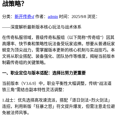
战策略？
分类：
新开传奇sf
作者：
admin
时间：
2025/9/8
浏览：
——深度解析最新版本核心玩法与战术体系
在传奇私服领域，晋级传奇私服组（以下简称“传奇组”）因其
高爆率、快节奏和策略性玩法备受玩家追捧。想要从普通玩家
蜕变为顶尖战力，需掌握版本更新的核心机制与实战技巧。本
文将从职业搭配、装备强化、团队协作等维度，揭秘当前版本
制霸传奇组的关键策略。
一、职业定位与版本适配：选择比努力更重要
当前版本（V3.6.9）中，职业平衡性大幅调整，传统“战法道
铁三角”需结合副本特性灵活调整：
1.战士：优先选择高攻速流派，搭配「逐日剑法+烈火剑法」
连招，利用新版「狂暴之怒」符文提升爆发，但需注意走位避
免被法师风筝。