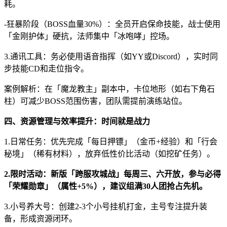
耗。
-狂暴阶段（BOSS血量30%）：全员开启保命技能，战士使用
「金刚护体」硬抗，法师集中「冰咆哮」控场。
3.通讯工具：务必使用语音指挥（如YY或Discord），实时同
步技能CD和走位指令。
案例解析：在「魔龙教主」副本中，卡位地形（如右下角石
柱）可减少BOSS范围伤害，团队需提前演练站位。
四、资源管理与效率提升：时间就是战力
1.日常任务：优先完成「每日押镖」（金币+经验）和「行会
秘境」（稀有材料），放弃低性价比活动（如挖矿任务）。
2.限时活动：新版「跨服攻城战」每周三、六开放，参与必得
「荣耀勋章」（属性+5%），建议组满30人团抢占先机。
3.小号养大号：创建2-3个小号挂机打金，主号专注提升装
备，形成资源闭环。