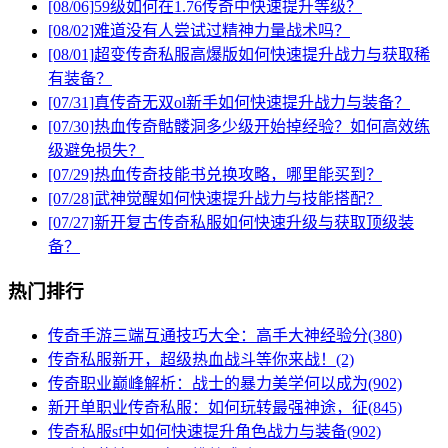
[08/06]
59级如何在1.76传奇中快速提升等级？
[08/02]
难道没有人尝试过精神力量战术吗？
[08/01]
超变传奇私服高爆版如何快速提升战力与获取稀
有装备？
[07/31]
真传奇无双ol新手如何快速提升战力与装备？
[07/30]
热血传奇骷髅洞多少级开始掉经验？如何高效练
级避免损失？
[07/29]
热血传奇技能书兑换攻略，哪里能买到？
[07/28]
武神觉醒如何快速提升战力与技能搭配？
[07/27]
新开复古传奇私服如何快速升级与获取顶级装
备？
热门排行
传奇手游三端互通技巧大全：高手大神经验分(380)
传奇私服新开，超级热血战斗等你来战！(2)
传奇职业巅峰解析：战士的暴力美学何以成为(902)
新开单职业传奇私服：如何玩转最强神途，征(845)
传奇私服sf中如何快速提升角色战力与装备(902)