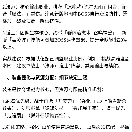
2.法师：核心输出职业，推荐「冰咆哮+流星火雨」组合，配
合「魔法盾」减伤。注意新版地图中BOSS自带魔法抗性，需
叠加「破魔项链」降低抗性。
3.道士：团队生存核心，必带「群体治愈术+召唤神兽」，新
版「毒凌波」技能可叠加BOSS易伤效果，提升全队输出20%
以上。
实战建议：根据队伍配置调整职业比例。例如，挑战高难度副
本时，建议“2战士+3法师+1道士”阵容，兼顾输出与续航。
二、装备强化与资源分配：细节决定上限
装备是传奇组战力核心，但资源有限需精准规划：
1.武器优先级：战士首选「开天刀」（强化+15以上触发斩杀
效果），法师必拿「噬魂法杖」（叠加暴击率），道士优先
「逍遥扇」（提升召唤物属性）。
2.强化策略：强化+12前使用普通黑铁，+12后必须搭配「祝福