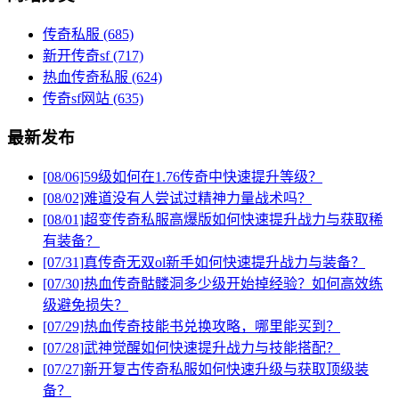
传奇私服
(685)
新开传奇sf
(717)
热血传奇私服
(624)
传奇sf网站
(635)
最新发布
[08/06]
59级如何在1.76传奇中快速提升等级？
[08/02]
难道没有人尝试过精神力量战术吗？
[08/01]
超变传奇私服高爆版如何快速提升战力与获取稀
有装备？
[07/31]
真传奇无双ol新手如何快速提升战力与装备？
[07/30]
热血传奇骷髅洞多少级开始掉经验？如何高效练
级避免损失？
[07/29]
热血传奇技能书兑换攻略，哪里能买到？
[07/28]
武神觉醒如何快速提升战力与技能搭配？
[07/27]
新开复古传奇私服如何快速升级与获取顶级装
备？