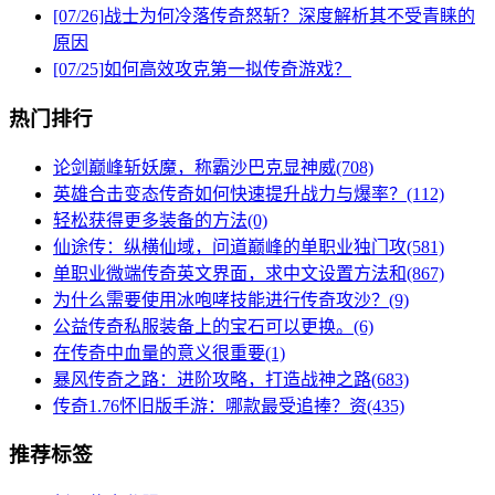
[07/26]
战士为何冷落传奇怒斩？深度解析其不受青睐的
原因
[07/25]
如何高效攻克第一拟传奇游戏？
热门排行
论剑巅峰斩妖魔，称霸沙巴克显神威(708)
英雄合击变态传奇如何快速提升战力与爆率？(112)
轻松获得更多装备的方法(0)
仙途传：纵横仙域，问道巅峰的单职业独门攻(581)
单职业微端传奇英文界面，求中文设置方法和(867)
为什么需要使用冰咆哮技能进行传奇攻沙？(9)
公益传奇私服装备上的宝石可以更换。(6)
在传奇中血量的意义很重要(1)
暴风传奇之路：进阶攻略，打造战神之路(683)
传奇1.76怀旧版手游：哪款最受追捧？资(435)
推荐标签