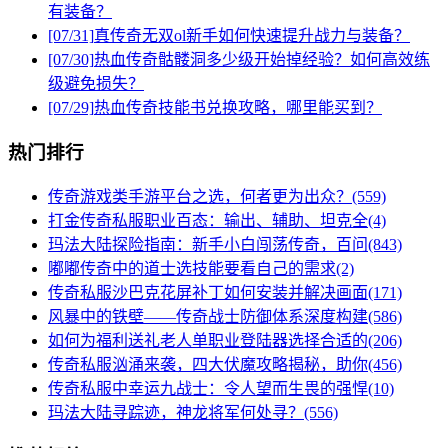
有装备？
[07/31]
真传奇无双ol新手如何快速提升战力与装备？
[07/30]
热血传奇骷髅洞多少级开始掉经验？如何高效练
级避免损失？
[07/29]
热血传奇技能书兑换攻略，哪里能买到？
热门排行
传奇游戏类手游平台之选，何者更为出众？(559)
打金传奇私服职业百态：输出、辅助、坦克全(4)
玛法大陆探险指南：新手小白闯荡传奇，百问(843)
嘟嘟传奇中的道士选技能要看自己的需求(2)
传奇私服沙巴克花屏补丁如何安装并解决画面(171)
风暴中的铁壁——传奇战士防御体系深度构建(586)
如何为福利送礼老人单职业登陆器选择合适的(206)
传奇私服汹涌来袭，四大伏魔攻略揭秘，助你(456)
传奇私服中幸运九战士：令人望而生畏的强悍(10)
玛法大陆寻踪迹，神龙将军何处寻？(556)