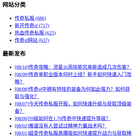
网站分类
传奇私服
(686)
新开传奇sf
(717)
热血传奇私服
(625)
传奇sf网站
(637)
最新发布
[08/10]
传奇攻略：流星火雨技能究竟能造成几次伤害？
[08/09]
传奇单职业版本何时上线？新手如何快速入门攻
略？
[08/08]
传奇sf中拥有特技的装备为何如此强力？如何获
取与强化？
[08/07]
今天传奇私服开服，如何快速升级与获取顶级装
备？
[08/06]
59级如何在1.76传奇中快速提升等级？
[08/02]
难道没有人尝试过精神力量战术吗？
[08/01]
超变传奇私服高爆版如何快速提升战力与获取稀