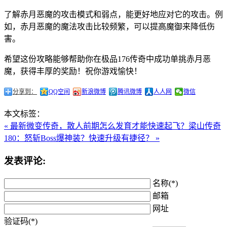
了解赤月恶魔的攻击模式和弱点，能更好地应对它的攻击。例
如，赤月恶魔的魔法攻击比较频繁，可以提高魔御来降低伤
害。
希望这份攻略能够帮助你在极品176传奇中成功单挑赤月恶
魔，获得丰厚的奖励！祝你游戏愉快！
分享到：
QQ空间
新浪微博
腾讯微博
人人网
微信
本文标签：
« 最新微变传奇，散人前期怎么发育才能快速起飞？
梁山传奇
180：怒斩Boss爆神装？快速升级有捷径？ »
发表评论:
名称(*)
邮箱
网址
验证码(*)