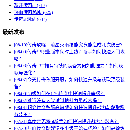
新开传奇sf
(717)
热血传奇私服
(625)
传奇sf网站
(637)
最新发布
[08/10]
传奇攻略：流星火雨技能究竟能造成几次伤害？
[08/09]
传奇单职业版本何时上线？新手如何快速入门攻
略？
[08/08]
传奇sf中拥有特技的装备为何如此强力？如何获
取与强化？
[08/07]
今天传奇私服开服，如何快速升级与获取顶级装
备？
[08/06]
59级如何在1.76传奇中快速提升等级？
[08/02]
难道没有人尝试过精神力量战术吗？
[08/01]
超变传奇私服高爆版如何快速提升战力与获取稀
有装备？
[07/31]
真传奇无双ol新手如何快速提升战力与装备？
[07/30]
热血传奇骷髅洞多少级开始掉经验？如何高效练