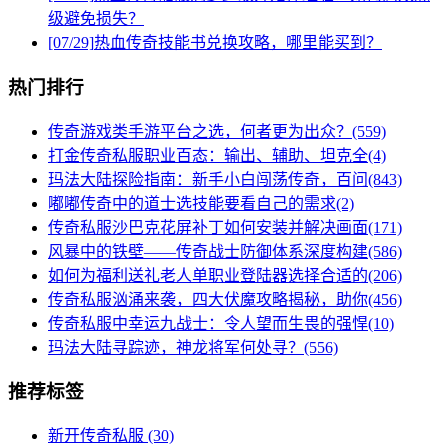
级避免损失？
[07/29]
热血传奇技能书兑换攻略，哪里能买到？
热门排行
传奇游戏类手游平台之选，何者更为出众？(559)
打金传奇私服职业百态：输出、辅助、坦克全(4)
玛法大陆探险指南：新手小白闯荡传奇，百问(843)
嘟嘟传奇中的道士选技能要看自己的需求(2)
传奇私服沙巴克花屏补丁如何安装并解决画面(171)
风暴中的铁壁——传奇战士防御体系深度构建(586)
如何为福利送礼老人单职业登陆器选择合适的(206)
传奇私服汹涌来袭，四大伏魔攻略揭秘，助你(456)
传奇私服中幸运九战士：令人望而生畏的强悍(10)
玛法大陆寻踪迹，神龙将军何处寻？(556)
推荐标签
新开传奇私服
(30)